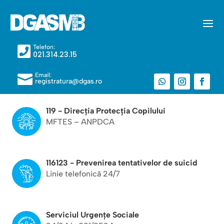
Telefon:

021.314.23.15
Email:

registratura@dgas.ro
119 - Direcția Protecția Copilului
MFTES – ANPDCA
116123 - Prevenirea tentativelor de suicid
Linie telefonică 24/7
Serviciul Urgențe Sociale