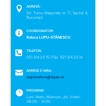
ADRESĂ:

Str. Turnu Magurele, nr. 17, Sector 4,
București
COORDONATOR:

Raluca LUPU-STĂNESCU
TELEFON:

021 314.23.15 | Fax: 021 314.23.16
ADRESE E-MAIL:

registratura@dgas.ro
PROGRAM:

Luni, Marţi, Miercuri, Joi, Vineri:
08:00 – 16:00