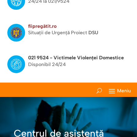
24/24 la 021/9524
fiipregătit.ro
Situații de Urgență Proiect
DSU
021 9524 - Victimele Violenței Domestice
Disponibil 24/24
Centrul de asistență