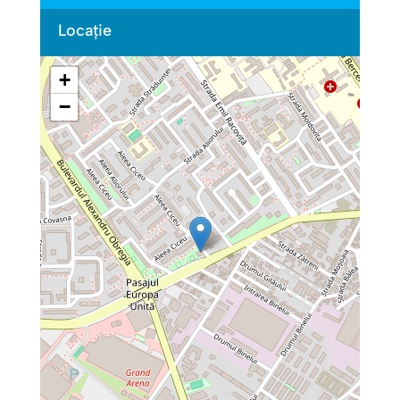
Locație
+
−