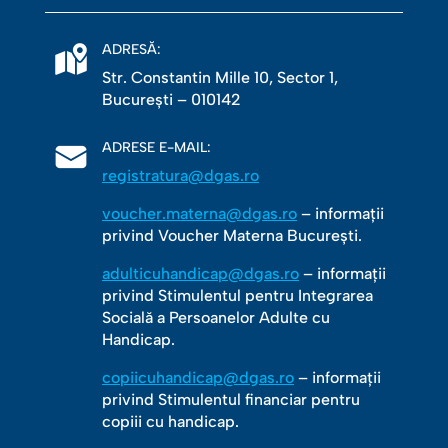
ADRESĂ:
Str. Constantin Mille 10, Sector 1,
Bucureşti – 010142
ADRESE E-MAIL:
registratura@dgas.ro
voucher.materna@dgas.ro
– informații
privind Voucher Materna București.
adulticuhandicap@dgas.ro
– informații
privind Stimulentul pentru Integrarea
Socială a Persoanelor Adulte cu
Handicap.
copiicuhandicap@dgas.ro
– informații
privind Stimulentul financiar pentru
copiii cu handicap.