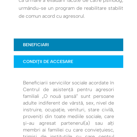
ca urmare a evaluării făcute de către psiholog,
urmându-se un program de reabilitare stabilit
de comun acord cu agresorul.
BENEFICIARI
CONDIȚII DE ACCESARE
Beneficiarii serviciilor sociale acordate în
Centrul de asistență pentru agresori
familiali „O nouă șansă” sunt persoane
adulte indiferent de vârstă, sex, nivel de
instruire, ocupație, venituri, stare civilă,
proveniți din toate mediile sociale, care
și-au agresat partenerul(a) sau alți
membri ai familiei cu care conviețuiesc,
trimiși de instituțiile cu care centrul