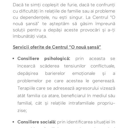
Dacă te simți copleșit de furie, dacă te confrunți
cu dificultăți în relațiile de familie sau ai probleme
cu dependențele, nu ești singur. La Centrul “O
nouă șansă” te așteptăm să găsim împreună
soluții pentru a depăși aceste provocări și a-ți
îmbunătăți viața.
Servicii oferite de Centrul “O nouă șansă”
Consiliere psihologică:
prin aceasta se
încearcă scăderea tensiunilor conflictuale,
depășirea barierelor emoționale și a
problemelor pe care acestea le generează.
Terapiile care se adresează agresorului vizează
atât familia ca atare, beneficiarul în mediul său
familial, cât și relațiile intrafamiliale propriu-
zise;
Consiliere socială:
prin identificarea situației în