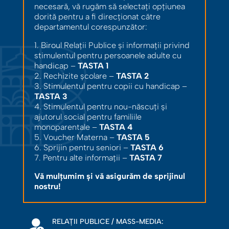
necesară, vă rugăm să selectați opțiunea
dorită pentru a fi direcționat către
departamentul corespunzător:
1. Biroul Relații Publice și informații privind
stimulentul pentru persoanele adulte cu
handicap –
TASTA 1
2. Rechizite școlare –
TASTA 2
3. Stimulentul pentru copii cu handicap –
TASTA 3
4. Stimulentul pentru nou-născuți și
ajutorul social pentru familiile
monoparentale –
TASTA 4
5. Voucher Materna –
TASTA 5
6. Sprijin pentru seniori –
TASTA 6
7. Pentru alte informații –
TASTA 7
Vă mulțumim și vă asigurăm de sprijinul
nostru!
RELAȚII PUBLICE / MASS-MEDIA: