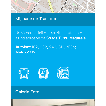
Mijloace de Transport
Următoarele linii de tranzit au rute care
ajung aproape de
Strada Turnu Măgurele
:
Autobuz:
102
,
232
,
243
,
312
,
N106
;
Metrou:
M2
.
Galerie Foto