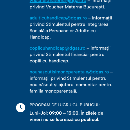
voucher.materna@dgas.ro
– informații
privind Voucher Materna București.
adulticuhandicap@dgas.ro
– informații
privind Stimulentul pentru Integrarea
Socială a Persoanelor Adulte cu
Handicap.
copiicuhandicap@dgas.ro
– informații
privind Stimulentul financiar pentru
copiii cu handicap.
nounascutisimonoparentale@dgas.ro
–
informații privind Stimulentul pentru
nou născut și ajutorul comunitar pentru
familia monoparentală.
PROGRAM DE LUCRU CU PUBLICUL:
Luni-Joi:
09:00 – 15:00.
În zilele de
vineri nu se lucrează cu publicul
.