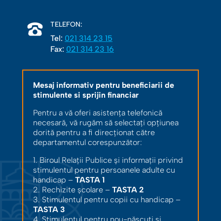
TELEFON:
Tel:
021 314 23 15
Fax:
021 314 23 16
Mesaj informativ pentru beneficiarii de
stimulente si sprijin financiar
Pentru a vă oferi asistența telefonică
necesară, vă rugăm să selectați opțiunea
dorită pentru a fi direcționat către
departamentul corespunzător:
1. Biroul Relații Publice și informații privind
stimulentul pentru persoanele adulte cu
handicap –
TASTA 1
2. Rechizite școlare –
TASTA 2
3. Stimulentul pentru copii cu handicap –
TASTA 3
4. Stimulentul pentru nou-născuți și