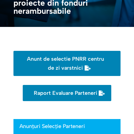
proiecte din fonduri
nerambursabile
Anunt de selectie PNRR centru
de zi varstnici
Raport Evaluare Parteneri
Anunțuri Selecție Parteneri