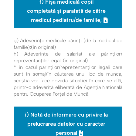
f) Fişa medicală copil
completată și parafată de către
medicul pediatru/de familie;
g) Adeverinţe medicale părinţi (de la medicul de
familie);(in original)
h) Adeverinţe de salariat ale părinţilor/
reprezentanţilor legali (in original)
* în cazul părinților/reprezentanților legali care
sunt în șomaj/în căutarea unui loc de munca,
aceștia vor face dovada situației în care se află,
printr-o adeveriță eliberată de Agenția Națională
pentru Ocuparea Forței de Muncă.
i) Notă de informare cu privire la
prelucrarea datelor cu caracter
personal