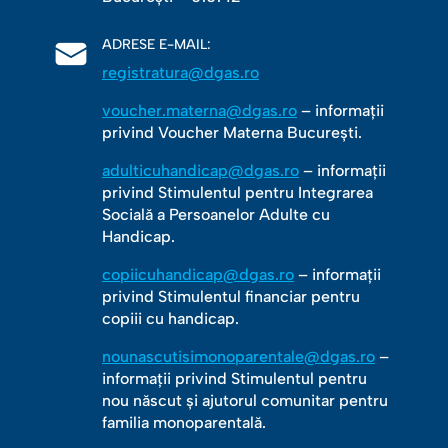
ADRESE E-MAIL:
registratura@dgas.ro
voucher.materna@dgas.ro
– informații
privind Voucher Materna București.
adulticuhandicap@dgas.ro
– informații
privind Stimulentul pentru Integrarea
Socială a Persoanelor Adulte cu
Handicap.
copiicuhandicap@dgas.ro
– informații
privind Stimulentul financiar pentru
copiii cu handicap.
nounascutisimonoparentale@dgas.ro
–
informații privind Stimulentul pentru
nou născut și ajutorul comunitar pentru
familia monoparentală.