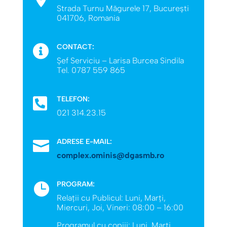
Strada Turnu Măgurele 17, București
041706, Romania
CONTACT:

Șef Serviciu – Larisa Burcea Sindila
Tel. 0787 559 865
TELEFON:

021 314.23.15
ADRESE E-MAIL:

complex.ominis@dgasmb.ro
PROGRAM:

Relații cu Publicul: Luni, Marţi,
Miercuri, Joi, Vineri: 08:00 – 16:00
Programul cu copiii: Luni, Marţi,