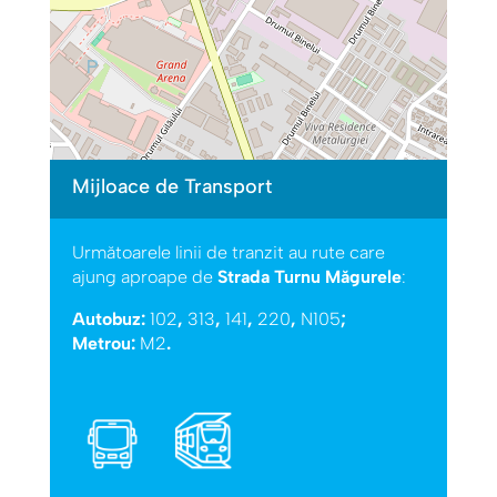
Mijloace de Transport
Următoarele linii de tranzit au rute care
ajung aproape de
Strada Turnu Măgurele
:
Autobuz:
102
,
313
,
141
,
220
,
N105
;
Metrou:
M2
.