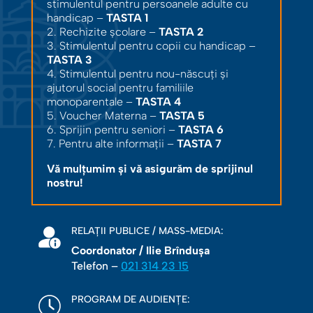
stimulentul pentru persoanele adulte cu
handicap –
TASTA 1
2. Rechizite școlare –
TASTA 2
3. Stimulentul pentru copii cu handicap –
TASTA 3
4. Stimulentul pentru nou-născuți și
ajutorul social pentru familiile
monoparentale –
TASTA 4
5. Voucher Materna –
TASTA 5
6. Sprijin pentru seniori –
TASTA 6
7. Pentru alte informații –
TASTA 7
Vă mulțumim și vă asigurăm de sprijinul
nostru!
RELAȚII PUBLICE / MASS-MEDIA:
Coordonator / Ilie Brîndușa
Telefon –
021 314 23 15
PROGRAM DE AUDIENȚE: