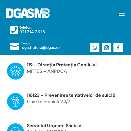
Telefon:

021.314.23.15
Email:

registratura@dgas.ro
119 - Direcția Protecția Copilului
MFTES – ANPDCA
116123 - Prevenirea tentativelor de suicid
Linie telefonică 24/7
Serviciul Urgențe Sociale