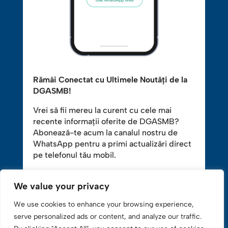
Rămâi Conectat cu Ultimele Noutăți de la
DGASMB!
Vrei să fii mereu la curent cu cele mai
recente informații oferite de DGASMB?
Abonează-te acum la canalul nostru de
WhatsApp pentru a primi actualizări direct
pe telefonul tău mobil.
We value your privacy
Prin bifarea acestei căsuțe, confirmi că ești
We use cookies to enhance your browsing experience,
de acord să primești mesaje informative și
serve personalized ads or content, and analyze our traffic.
actualizări prin intermediul WhatsApp de la