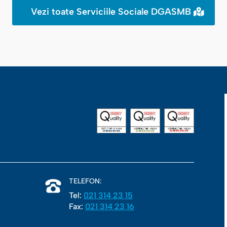
Vezi toate Serviciile Sociale DGASMB
TELEFON:
Tel:
021 314 23 15
Fax:
021 314 23 16