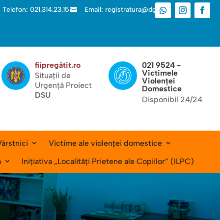
Telefon: 021.314.23.15
Email: registratura@dgas.ro

fiipregătit.ro
021 9524 -
Victimele
Situații de
Violenței
Urgență Proiect
Domestice
DSU
Disponibil 24/24
ârstnici
Victime ale violenței domestice
a
Inițiativa „Localități Prietene ale Copiilor” (ILPC)