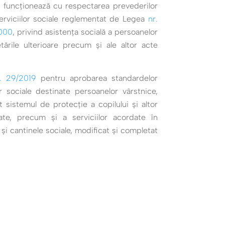
 funcţionează cu respectarea prevederilor
serviciilor sociale reglementat de Legea
nr.
000
, privind asistenţa socială a persoanelor
tările ulterioare precum şi ale altor acte
r. 29/2019
pentru aprobarea standardelor
r sociale destinate persoanelor vârstnice,
t sistemul de protecție a copilului și altor
tate, precum și a serviciilor acordate în
 și cantinele sociale, modificat și completat