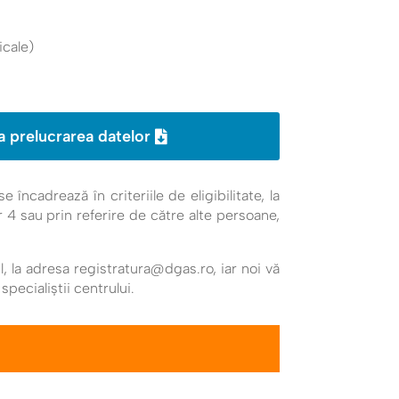
cale)
a prelucrarea datelor
încadrează în criteriile de eligibilitate, la
r 4 sau prin referire de către alte persoane,
l, la adresa registratura@dgas.ro, iar noi vă
pecialiștii centrului.