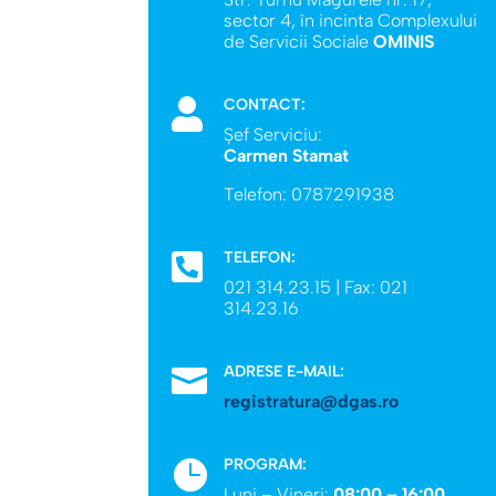
sector 4, în incinta Complexului
de Servicii Sociale
OMINIS
CONTACT:

Șef Serviciu:
Carmen Stamat
Telefon: 0787291938
TELEFON:

021 314.23.15 | Fax: 021
314.23.16
ADRESE E-MAIL:

registratura@dgas.ro
PROGRAM:

Luni – Vineri:
08:00 – 16:00