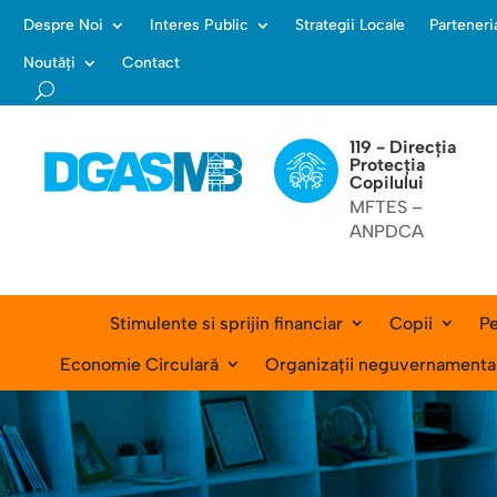
Despre Noi
Interes Public
Strategii Locale
Parteneri
Noutăți
Contact
119 - Direcția
Protecția
Copilului
MFTES –
ANPDCA
Stimulente si sprijin financiar
Copii
Pe
Economie Circulară
Organizații neguvernamenta