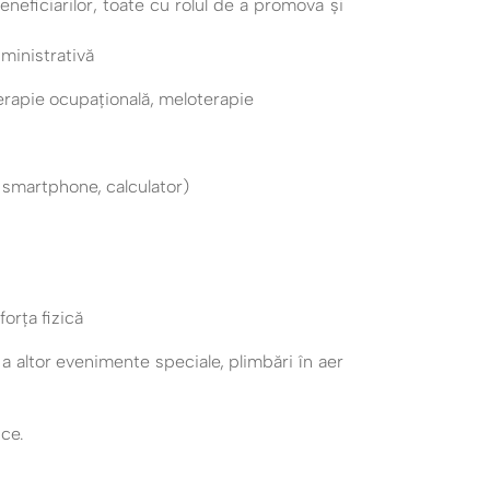
eneficiarilor, toate cu rolul de a promova și
ministrativă
 terapie ocupațională, meloterapie
 smartphone, calculator)
forța fizică
, a altor evenimente speciale, plimbări în aer
ice.