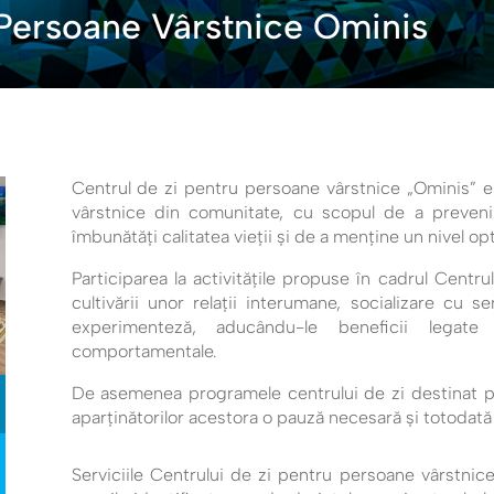
 Persoane Vârstnice Ominis
Centrul de zi pentru persoane vârstnice „Ominis” es
vârstnice din comunitate, cu scopul de a preveni și
îmbunătăți calitatea vieții și de a menține un nivel op
Participarea la activitățile propuse în cadrul Centru
cultivării unor relații interumane, socializare cu s
experimenteză, aducându-le beneficii legate 
comportamentale.
De asemenea programele centrului de zi destinat pers
aparținătorilor acestora o pauză necesară și totodată 
Serviciile Centrului de zi pentru persoane vârstnic