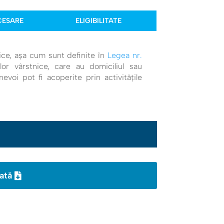
CESARE
ELIGIBILITATE
ice, așa cum sunt definite în
Legea nr.
or vârstnice, care au domiciliul sau
evoi pot fi acoperite prin activităţile
ată