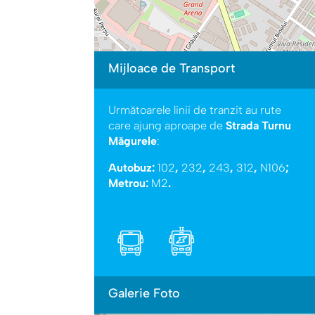
Mijloace de Transport
Următoarele linii de tranzit au rute
care ajung aproape de
Strada Turnu
Măgurele
:
Autobuz:
102
,
232
,
243
,
312
,
N106
;
Metrou:
M2
.
Galerie Foto