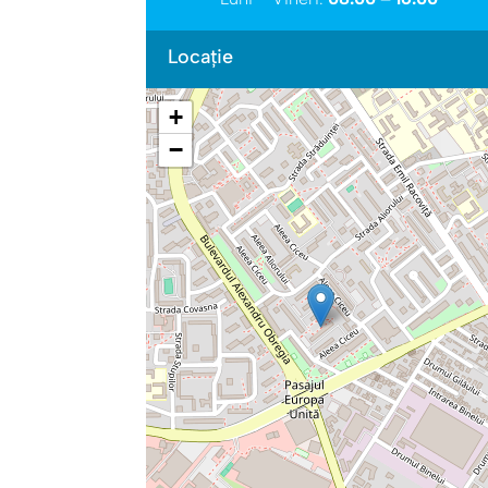
Locație
+
−