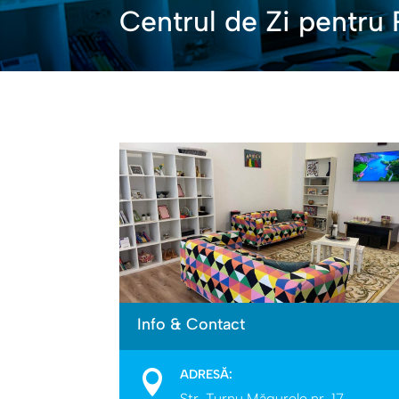
Centrul de Zi pentru
Info & Contact
ADRESĂ:

Str. Turnu Măgurele nr. 17,