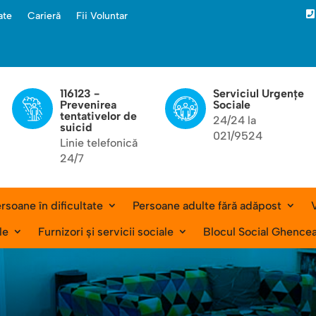

ate
Carieră
Fii Voluntar
116123 -
Serviciul Urgențe
Prevenirea
Sociale
tentativelor de
24/24 la
suicid
021/9524
Linie telefonică
24/7
rsoane în dificultate
Persoane adulte fără adăpost
V
le
Furnizori și servicii sociale
Blocul Social Ghence