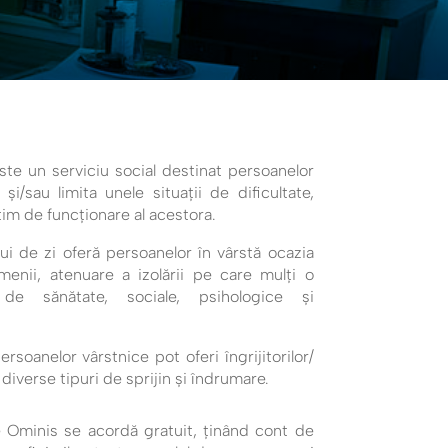
te un serviciu social destinat persoanelor
/sau limita unele situații de dificultate,
tim de funcționare al acestora.
lui de zi oferă persoanelor în vârstă ocazia
emenii, atenuare a izolării pe care mulți o
de sănătate, sociale, psihologice și
oanelor vârstnice pot oferi îngrijitorilor/
diverse tipuri de sprijin și îndrumare.
e Ominis se acordă gratuit, ținând cont de