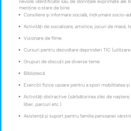
nevoile identificate sau de dorințele exprimate ale b
menține o stare de bine.
Consiliere și informare socială, îndrumare socio-ad
Activități de socializare, artistice, jocuri de masă,
Vizionare de filme
Cursuri pentru dezvoltare deprinderi TIC (utilizare
Grupuri de discuții pe diverse teme
Bibliotecă
Exerciții fizice ușoare pentru a spori mobilitatea și 
Activități distractive (sărbătorirea zilei de naștere
liber, parcuri etc.)
Asistență și suport pentru familia persoanei vârstn