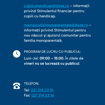
copiicuhandicap@dgas.ro
– informații
privind Stimulentul financiar pentru
copiii cu handicap.
nounascutisimonoparentale@dgas.ro
–
informații privind Stimulentul pentru
nou născut și ajutorul comunitar pentru
familia monoparentală.
PROGRAM DE LUCRU CU PUBLICUL:
Luni-Joi:
09:00 – 15:00.
În zilele de
vineri nu se lucrează cu publicul
.
TELEFON:
Tel:
021 314 23 15
Fax:
021 314 23 16