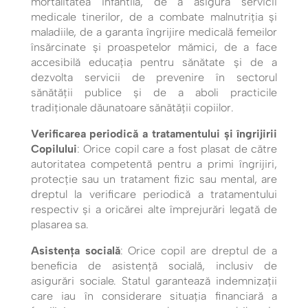
mortalitatea infantilă, de a asigura servicii
medicale tinerilor, de a combate malnutriția și
maladiile, de a garanta îngrijire medicală femeilor
însărcinate și proaspetelor mămici, de a face
accesibilă educația pentru sănătate și de a
dezvolta servicii de prevenire în sectorul
sănătății publice și de a aboli practicile
tradiționale dăunatoare sănătății copiilor.­
Verificarea periodică a tratamentului și îngrijirii
Copilului
: Orice copil care a fost plasat de către
autoritatea competentă pentru a primi îngrijiri,
protecţie sau un tratament fizic sau mental, are
dreptul la verificare periodică a tratamentului
respectiv şi a oricărei alte împrejurări legată de
plasarea sa.
Asistența socială
: Orice copil are dreptul de a
beneficia de asistență socială, inclusiv de
asigurări sociale. Statul garantează indemnizații
care iau în considerare situația financiară a