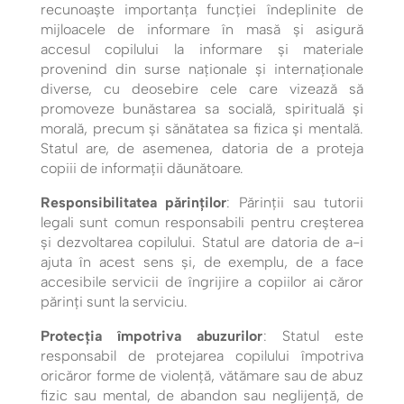
recunoaşte importanţa funcţiei îndeplinite de
mijloacele de informare în masă şi asigură
accesul copilului la informare şi materiale
provenind din surse naţionale şi internaţionale
diverse, cu deosebire cele care vizează să
promoveze bunăstarea sa socială, spirituală şi
morală, precum şi sănătatea sa fizica şi mentală.
Statul are, de asemenea, datoria de a proteja
copiii de informații dăunătoare.
Responsibilitatea părinților
: Părinții sau tutorii
legali sunt comun responsabili pentru creșterea
și dezvoltarea copilului. Statul are datoria de a-i
ajuta în acest sens și, de exemplu, de a face
accesibile servicii de îngrijire a copiilor ai căror
părinți sunt la serviciu.
Protecția împotriva abuzurilor
: Statul este
responsabil de protejarea copilului împotriva
oricăror forme de violență, vătămare sau de abuz
fizic sau mental, de abandon sau neglijenţă, de