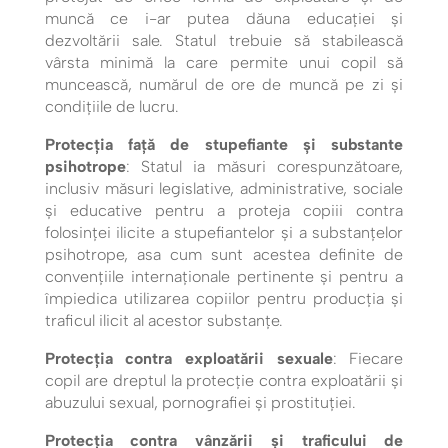
muncă ce i-ar putea dăuna educației și
dezvoltării sale. Statul trebuie să stabilească
vârsta minimă la care permite unui copil să
muncească, numărul de ore de muncă pe zi și
condițiile de lucru.
Protecția față de stupefiante și substante
psihotrope
: Statul ia măsuri corespunzătoare,
inclusiv măsuri legislative, administrative, sociale
şi educative pentru a proteja copiii contra
folosinţei ilicite a stupefiantelor şi a substanţelor
psihotrope, asa cum sunt acestea definite de
convenţiile internaţionale pertinente şi pentru a
împiedica utilizarea copiilor pentru producţia şi
traficul ilicit al acestor substanţe.
Protecția contra exploatării sexuale
: Fiecare
copil are dreptul la protecție contra exploatării și
abuzului sexual, pornografiei și prostituției.
Protecția contra vânzării și traficului de