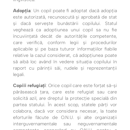
Adopția
: Un copil poate fi adoptat dacă adopția
este autorizată, recunoscută și aprobată de stat
și dacă servește bunăstării copilului. Statul
veghează ca adoptiunea unui copil sa nu fie
încuviinţată decât de autorităţile competente,
care verifică, conform legii şi procedurilor
aplicabile şi pe baza tuturor informaţiilor fiabile
relative la cazul considerat, că adopțiunea poate
să aibă loc având în vedere situaţia copilului în
raport cu părinţii săi, rudele şi reprezentanţii
legali.
Copiii refugiați
: Orice copil care este forțat să-și
părăsească țara, care este refugiat sau care
solicită azil, are dreptul la protecție specială din
partea statului. În acest scop, statele părţi vor
colabora, dacă vor considera necesar, la toate
eforturile făcute de O.N.U. şi alte organizaţii
interguvernamentale sau neguvernamentale