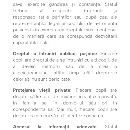
să-și exercite gândirea și conștiința. Statul
trebuie să respecte drepturile și
responsabilitățile părinților sau, după caz, ale
reprezentanţilor legali ai copilului de a-l orienta
pe acesta în exercitarea dreptului sus-menţionat
de o manieră care să corespundă dezvoltării
capacităţilor sale.
Dreptul la întruniri publice, pașnice
: Fiecare
copil are dreptul de a se întruniri cu alți copii, de
a devein membru sau de a crea o
asociație/uniune, atâta timp cât drepturile
celorlalți nu sunt periclitate.
Protejarea vieții private
: Fiecare copil are
dreptul să fie ferit de imixtiuni în viața sa privată,
în familia sa, în domiciliul său ori în
corespondența sa. Mai mult, fiecare copil are
dreptul ca nimeni să nu îi afecteze onoarea.
Accesul la informații adecvate
: Statul