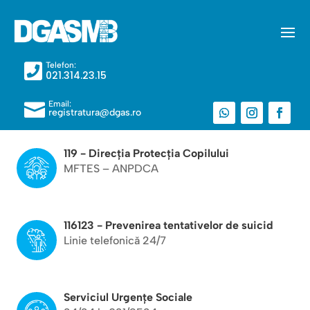
Telefon:

021.314.23.15
Email:

registratura@dgas.ro
119 - Direcția Protecția Copilului
MFTES – ANPDCA
116123 - Prevenirea tentativelor de suicid
Linie telefonică 24/7
Serviciul Urgențe Sociale