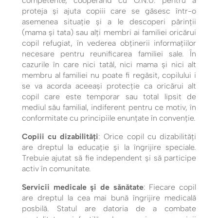
competente, cooperând cu O.N.U. pentru a
proteja şi ajuta copiii care se găsesc într-o
asemenea situaţie şi a le descoperi părinţii
(mama şi tata) sau alţi membri ai familiei oricărui
copil refugiat, în vederea obţinerii informaţiilor
necesare pentru reunificarea familiei sale. În
cazurile în care nici tatăl, nici mama şi nici alt
membru al familiei nu poate fi regăsit, copilului i
se va acorda aceeaşi protecţie ca oricărui alt
copil care este temporar sau total lipsit de
mediul său familial, indiferent pentru ce motiv, în
conformitate cu principiile enunţate în convenţie.
Copiii cu dizabilități
: Orice copil cu dizabilități
are dreptul la educație și la îngrijire speciale.
Trebuie ajutat să fie independent și să participe
activ în comunitate.
Servicii medicale și de sănătate
: Fiecare copil
are dreptul la cea mai bună îngrijire medicală
posbilă. Statul are datoria de a combate