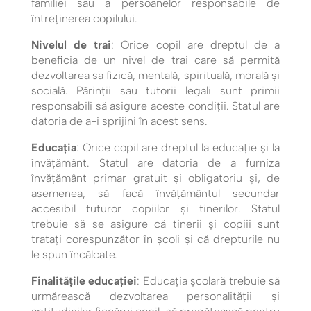
familiei sau a persoanelor responsabile de
întreținerea copilului.
Nivelul de trai
: Orice copil are dreptul de a
beneficia de un nivel de trai care să permită
dezvoltarea sa fizică, mentală, spirituală, morală și
socială. Părinții sau tutorii legali sunt primii
responsabili să asigure aceste condiții. Statul are
datoria de a-i sprijini în acest sens.
Educația
: Orice copil are dreptul la educație și la
învățământ. Statul are datoria de a furniza
învățământ primar gratuit și obligatoriu și, de
asemenea, să facă învățământul secundar
accesibil tuturor copiilor și tinerilor. Statul
trebuie să se asigure că tinerii și copiii sunt
tratați corespunzător în școli și că drepturile nu
le spun încălcate.
Finalitățile educației
: Educația școlară trebuie să
urmărească dezvoltarea personalității și