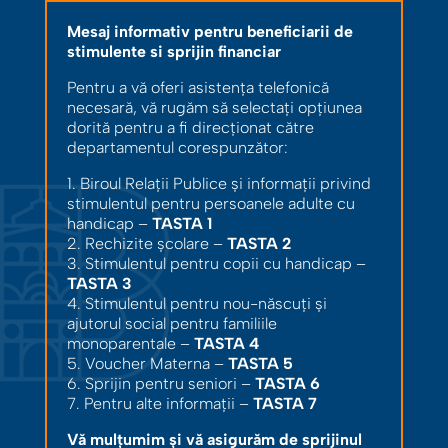
Mesaj informativ pentru beneficiarii de
stimulente si sprijin financiar
Pentru a vă oferi asistența telefonică
necesară, vă rugăm să selectați opțiunea
dorită pentru a fi direcționat către
departamentul corespunzător:
1. Biroul Relații Publice și informații privind
stimulentul pentru persoanele adulte cu
handicap –
TASTA 1
2. Rechizite școlare –
TASTA 2
3. Stimulentul pentru copii cu handicap –
TASTA 3
4. Stimulentul pentru nou-născuți și
ajutorul social pentru familiile
monoparentale –
TASTA 4
5. Voucher Materna –
TASTA 5
6. Sprijin pentru seniori –
TASTA 6
7. Pentru alte informații –
TASTA 7
Vă mulțumim și vă asigurăm de sprijinul