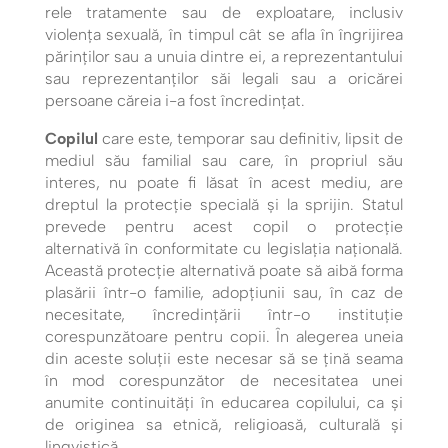
rele tratamente sau de exploatare, inclusiv
violența sexuală, în timpul cât se afla în îngrijirea
părinţilor sau a unuia dintre ei, a reprezentantului
sau reprezentanţilor săi legali sau a oricărei
persoane căreia i-a fost încredinţat.
Copilul
care este, temporar sau definitiv, lipsit de
mediul său familial sau care, în propriul său
interes, nu poate fi lăsat în acest mediu, are
dreptul la protecție specială și la sprijin. Statul
prevede pentru acest copil o protecţie
alternativă în conformitate cu legislaţia naţională.
Această protecţie alternativă poate să aibă forma
plasării într-o familie, adopțiunii sau, în caz de
necesitate, încredinţării într-o instituţie
corespunzătoare pentru copii. În alegerea uneia
din aceste soluţii este necesar să se ţină seama
în mod corespunzător de necesitatea unei
anumite continuități în educarea copilului, ca şi
de originea sa etnică, religioasă, culturală şi
lingvistică.