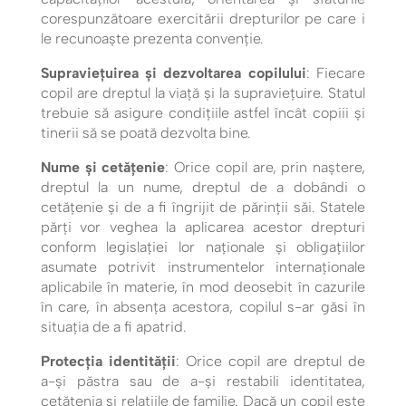
corespunzătoare exercitării drepturilor pe care i
le recunoaște prezenta convenție.
Supraviețuirea și dezvoltarea copilului
: Fiecare
copil are dreptul la viață și la supraviețuire. Statul
trebuie să asigure condițiile astfel încât copiii și
tinerii să se poată dezvolta bine.
Nume și cetățenie
: Orice copil are, prin naștere,
dreptul la un nume, dreptul de a dobândi o
cetățenie și de a fi îngrijit de părinții săi. Statele
părţi vor veghea la aplicarea acestor drepturi
conform legislaţiei lor naţionale şi obligaţiilor
asumate potrivit instrumentelor internaţionale
aplicabile în materie, în mod deosebit în cazurile
în care, în absența acestora, copilul s-ar găsi în
situaţia de a fi apatrid.
Protecția identității
: Orice copil are dreptul de
a-și păstra sau de a-și restabili identitatea,
cetățenia și relațiile de familie. Dacă un copil este