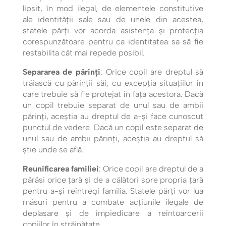
lipsit, în mod ilegal, de elementele constitutive
ale identităţii sale sau de unele din acestea,
statele părţi vor acorda asistenţa şi protecţia
corespunzătoare pentru ca identitatea sa să fie
restabilita cât mai repede posibil.
Separarea de părinți
: Orice copil are dreptul să
trăiască cu părinții săi, cu excepția situațiilor în
care trebuie să fie protejat în fața acestora. Dacă
un copil trebuie separat de unul sau de ambii
părinți, aceștia au dreptul de a-și face cunoscut
punctul de vedere. Dacă un copil este separat de
unul sau de ambii părinți, aceștia au dreptul să
știe unde se află.
Reunificarea familiei
: Orice copil are dreptul de a
părăsi orice țară și de a călători spre propria țară
pentru a-și reîntregi familia. Statele părţi vor lua
măsuri pentru a combate acţiunile ilegale de
deplasare şi de împiedicare a reîntoarcerii
copiilor în străinătate.