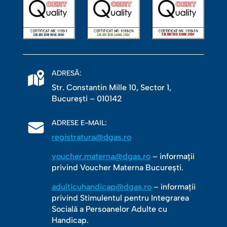
ADRESĂ:
Str. Constantin Mille 10, Sector 1,
Bucureşti – 010142
ADRESE E-MAIL:
registratura@dgas.ro
voucher.materna@dgas.ro
– informații
privind Voucher Materna București.
adulticuhandicap@dgas.ro
– informații
privind Stimulentul pentru Integrarea
Socială a Persoanelor Adulte cu
Handicap.