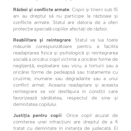
Război și conflicte armate
: Copiii și tinerii sub 15
ani au dreptul să nu participe la războaie și
conflicte armate. Statul are datoria de a oferi
protecție specială copiilor afectați de război.
Reabilitare și reintegrare
: Statul va lua toate
măsurile corespunzătoare pentru a facilita
readaptarea fizica şi psihologică şi reintegrarea
socială a oricărui copil victimă a oricărei forme de
neglijenţă, exploatare sau viciu, a torturii sau a
oricărei forme de pedeapsă sau tratamente cu
cruzime, inumane sau degradante sau a unui
conflict armat. Aceasta readaptare şi aceasta
reintegrare se vor desfăşura în condiţii care
favorizează sănătatea, respectul de sine şi
demnitatea copilului.
Justiția pentru copii
: Orice copil acuzat de
comiterea unei infracțiuni are dreptul de a fi
tratat cu demnitate în instanța de judecată. El