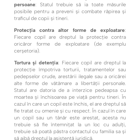
persoane
: Statul trebuie să ia toate măsurile
posibile pentru a preveni și combate răpirea și
traficul de copii și tineri.
Protecția contra altor forme de exploatare
:
Fiecare copil are dreptul la protecție contra
oricăror forme de exploatare (de exemplu
cerșetoria).
Tortura și detenția
: Fiecare copil are dreptul la
protecție împotriva torturii, tratamentelor sau
pedepselor crude, arestării ilegale sau a oricărei
alte forme de vătămare a libertății personale.
Statul are datoria de a interzice pedeapsa cu
moartea și închisoarea pe viață pentru tineri. În
cazul în care un copil este închis, el are dreptul să
fie tratat cu omenie și cu respect. În cazul în care
un copil sau un tânăr este arestat, acesta nu
trebuie să fie întemnițat la un loc cu adulți,
trebuie să poată păstra contactul cu familia sa și
să aibă dreptul la asistență juridică.