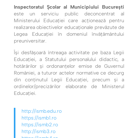
Inspectoratul Școlar al Municipiului București
este un serviciu public deconcentrat al
Ministerului Educaţiei care acționează pentru
realizarea obiectivelor educaționale prevăzute de
Legea Educației în domeniul învățământului
preuniversitar.
Își desfășoară întreaga activitate pe baza Legii
Educației, a Statutului personalului didactic, a
hotărârilor și ordonanțelor emise de Guvernul
României, a tuturor actelor normative ce decurg
din conținutul Legii Educației, precum și a
ordinelor/precizărilor elaborate de Ministerul
Educației.
http://ismb.edu.ro
https://ismb1.ro
https://ismb2.ro
http://ismb3.ro