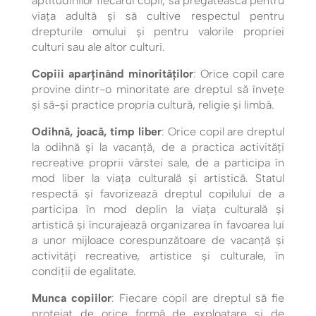
aptitudinilor fiecărui copil, să pregătească pentru
viața adultă și să cultive respectul pentru
drepturile omului și pentru valorile propriei
culturi sau ale altor culturi.
Copiii aparținând minorităților
: Orice copil care
provine dintr-o minoritate are dreptul să învețe
și să-și practice propria cultură, religie și limbă.
Odihnă, joacă, timp liber
: Orice copil are dreptul
la odihnă și la vacanță, de a practica activităţi
recreative proprii vârstei sale, de a participa în
mod liber la viaţa culturală şi artistică. Statul
respectă şi favorizează dreptul copilului de a
participa în mod deplin la viaţa culturală şi
artistică şi încurajează organizarea în favoarea lui
a unor mijloace corespunzătoare de vacanță şi
activităţi recreative, artistice şi culturale, în
condiţii de egalitate.
Munca copiilor
: Fiecare copil are dreptul să fie
protejat de orice formă de exploatare și de