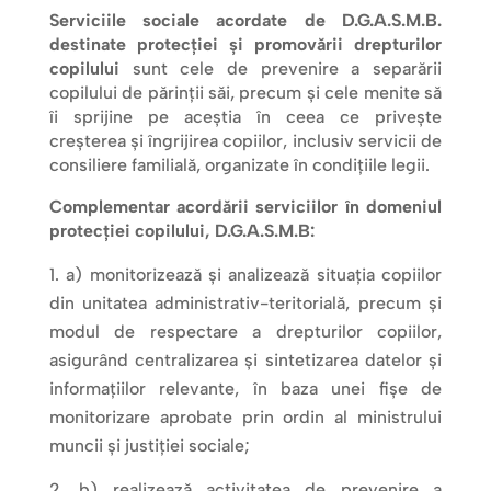
Serviciile sociale acordate de D.G.A.S.M.B.
destinate protecției și promovării drepturilor
copilului
sunt cele de prevenire a separării
copilului de părinții săi, precum și cele menite să
îi sprijine pe aceștia în ceea ce privește
creșterea și îngrijirea copiilor, inclusiv servicii de
consiliere familială, organizate în condițiile legii.
Complementar acordării serviciilor în domeniul
protecției copilului, D.G.A.S.M.B:
a) monitorizează și analizează situația copiilor
din unitatea administrativ-teritorială, precum și
modul de respectare a drepturilor copiilor,
asigurând centralizarea și sintetizarea datelor și
informațiilor relevante, în baza unei fișe de
monitorizare aprobate prin ordin al ministrului
muncii și justiției sociale;
b) realizează activitatea de prevenire a