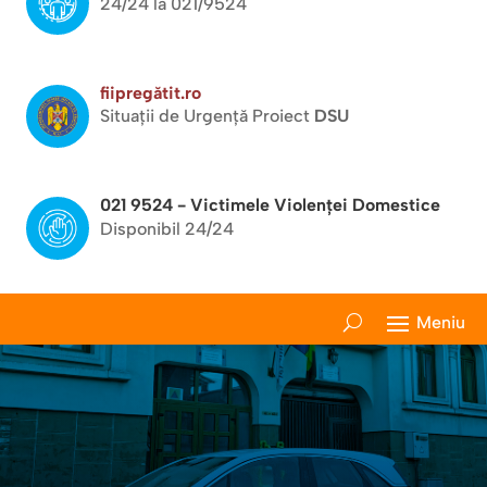
24/24 la 021/9524
fiipregătit.ro
Situații de Urgență Proiect
DSU
021 9524 - Victimele Violenței Domestice
Disponibil 24/24