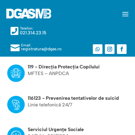
Telefon:

021.314.23.15
Email:

registratura@dgas.ro
119 - Direcția Protecția Copilului
MFTES – ANPDCA
116123 - Prevenirea tentativelor de suicid
Linie telefonică 24/7
Serviciul Urgențe Sociale