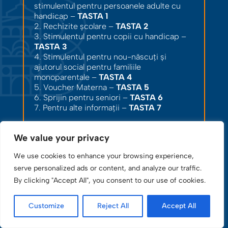
stimulentul pentru persoanele adulte cu
handicap –
TASTA 1
2. Rechizite școlare –
TASTA 2
3. Stimulentul pentru copii cu handicap –
TASTA 3
4. Stimulentul pentru nou-născuți și
ajutorul social pentru familiile
monoparentale –
TASTA 4
5. Voucher Materna –
TASTA 5
6. Sprijin pentru seniori –
TASTA 6
7. Pentru alte informații –
TASTA 7
Vă mulțumim și vă asigurăm de sprijinul
nostru!
We value your privacy
We use cookies to enhance your browsing experience,
serve personalized ads or content, and analyze our traffic.
RELAȚII PUBLICE / MASS-MEDIA:
By clicking "Accept All", you consent to our use of cookies.
Coordonator / Ilie Brîndușa
Telefon –
021 314 23 15
Customize
Reject All
Accept All
PROGRAM DE AUDIENȚE: