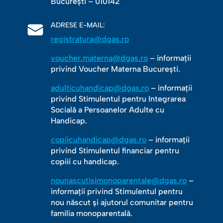
Bucureşti – 010142
ADRESE E-MAIL:
registratura@dgas.ro
voucher.materna@dgas.ro
– informații
privind Voucher Materna București.
adulticuhandicap@dgas.ro
– informații
privind Stimulentul pentru Integrarea
Socială a Persoanelor Adulte cu
Handicap.
copiicuhandicap@dgas.ro
– informații
privind Stimulentul financiar pentru
copiii cu handicap.
nounascutisimonoparentale@dgas.ro
–
informații privind Stimulentul pentru
nou născut și ajutorul comunitar pentru
familia monoparentală.