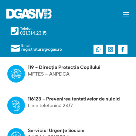
Telefon:

021.314.23.15
Email:

registratura@dgas.ro
119 - Direcția Protecția Copilului
MFTES – ANPDCA
116123 - Prevenirea tentativelor de suicid
Linie telefonică 24/7
Serviciul Urgențe Sociale