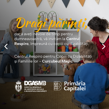
Dragi părinți,
dacă aveți nevoie de timp pentru
dumneavoastră, vă invităm la
Centrul
Respiro
, împreună cu copiii cu dizabilități.
Centrul Respiro pentru Copiii cu Dizabilități
și Familiile lor -
Curcubeul Magic