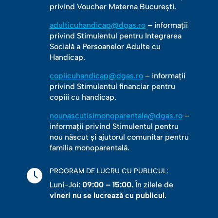
privind Voucher Materna București.
adulticuhandicap@dgas.ro
– informații
privind Stimulentul pentru Integrarea
Socială a Persoanelor Adulte cu
Handicap.
copiicuhandicap@dgas.ro
– informații
privind Stimulentul financiar pentru
copiii cu handicap.
nounascutisimonoparentale@dgas.ro
–
informații privind Stimulentul pentru
nou născut și ajutorul comunitar pentru
familia monoparentală.
PROGRAM DE LUCRU CU PUBLICUL:
Luni-Joi:
09:00 – 15:00.
În zilele de
vineri nu se lucrează cu publicul
.