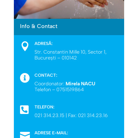
Info & Contact
ADRESĂ:

Str. Constantin Mille 10, Sector 1,
Bucureşti – 010142
CONTACT:

Coordonator:
Mirela NACU
Telefon – 0751519864
TELEFON:

021 314.23.15 | Fax: 021 314.23.16
ADRESE E-MAIL:
