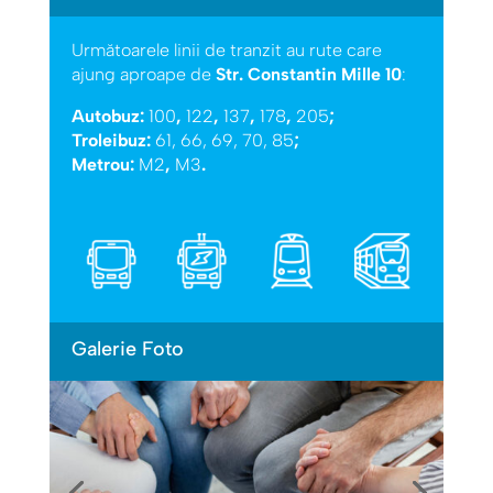
Următoarele linii de tranzit au rute care
ajung aproape de
Str. Constantin Mille 10
:
Autobuz:
100
,
122
,
137
,
178
,
205
;
Troleibuz:
61, 66, 69, 70, 85
;
Metrou:
M2
,
M3
.
Galerie Foto