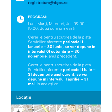
registratura@dgas.ro
PROGRAM:

Luni, Marţi, Miercuri, Joi: 09:00 –
15:00, după cum urmează:
Cererile pentru scutirea de la plata
Serviciilor aferente
perioadei 1
ianuarie – 30 iunie, se vor depune în
intervalul 01 octombrie – 30
noiembrie
, anul precedent.
Cererile pentru scutirea de la plata
Serviciilor aferente
perioadei 1 iulie –
31 decembrie anul curent, se vor
depune în intervalul 1 aprilie – 31
mai
, în acelaşi an.
Locație
+