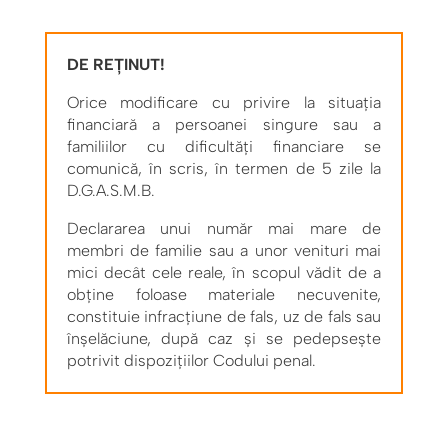
DE REȚINUT!
Orice modificare cu privire la situaţia
financiară a persoanei singure sau a
familiilor cu dificultăţi financiare se
comunică, în scris, în termen de 5 zile la
D.G.A.S.M.B.
Declararea unui număr mai mare de
membri de familie sau a unor venituri mai
mici decât cele reale, în scopul vădit de a
obţine foloase materiale necuvenite,
constituie infracţiune de fals, uz de fals sau
înşelăciune, după caz şi se pedepseşte
potrivit dispoziţiilor Codului penal.