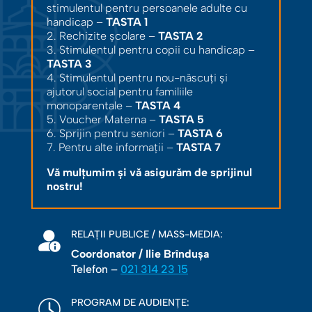
stimulentul pentru persoanele adulte cu
handicap –
TASTA 1
2. Rechizite școlare –
TASTA 2
3. Stimulentul pentru copii cu handicap –
TASTA 3
4. Stimulentul pentru nou-născuți și
ajutorul social pentru familiile
monoparentale –
TASTA 4
5. Voucher Materna –
TASTA 5
6. Sprijin pentru seniori –
TASTA 6
7. Pentru alte informații –
TASTA 7
Vă mulțumim și vă asigurăm de sprijinul
nostru!
RELAȚII PUBLICE / MASS-MEDIA:
Coordonator / Ilie Brîndușa
Telefon –
021 314 23 15
PROGRAM DE AUDIENȚE: