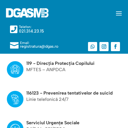
Telefon:

021.314.23.15
Email:

registratura@dgas.ro
119 - Direcția Protecția Copilului
MFTES – ANPDCA
116123 - Prevenirea tentativelor de suicid
Linie telefonică 24/7
Serviciul Urgențe Sociale