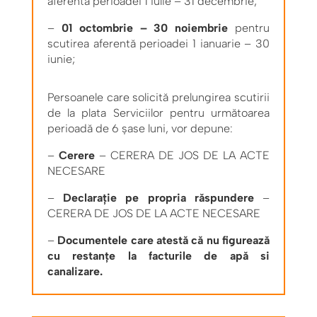
aferentă perioadei 1 iulie – 31 decembrie;
–
01 octombrie – 30 noiembrie
pentru
scutirea aferentă perioadei 1 ianuarie – 30
iunie;
Persoanele care solicită prelungirea scutirii
de la plata Serviciilor pentru următoarea
perioadă de 6 şase luni, vor depune:
–
Cerere
– CERERA DE JOS DE LA ACTE
NECESARE
–
Declaraţie pe propria răspundere
–
CERERA DE JOS DE LA ACTE NECESARE
–
Documentele care atestă că nu figurează
cu restanţe la facturile de apă si
canalizare.