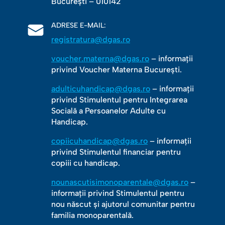
Bucureşti – 010142
ADRESE E-MAIL:
registratura@dgas.ro
voucher.materna@dgas.ro
– informații
privind Voucher Materna București.
adulticuhandicap@dgas.ro
– informații
privind Stimulentul pentru Integrarea
Socială a Persoanelor Adulte cu
Handicap.
copiicuhandicap@dgas.ro
– informații
privind Stimulentul financiar pentru
copiii cu handicap.
nounascutisimonoparentale@dgas.ro
–
informații privind Stimulentul pentru
nou născut și ajutorul comunitar pentru
familia monoparentală.