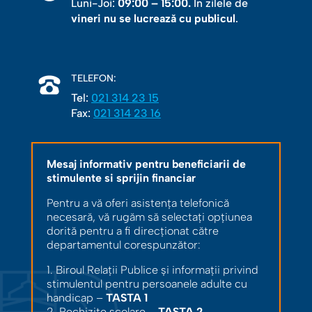
Luni-Joi:
09:00 – 15:00.
În zilele de
vineri nu se lucrează cu publicul
.
TELEFON:
Tel:
021 314 23 15
Fax:
021 314 23 16
Mesaj informativ pentru beneficiarii de
stimulente si sprijin financiar
Pentru a vă oferi asistența telefonică
necesară, vă rugăm să selectați opțiunea
dorită pentru a fi direcționat către
departamentul corespunzător:
1. Biroul Relații Publice și informații privind
stimulentul pentru persoanele adulte cu
handicap –
TASTA 1
2. Rechizite școlare –
TASTA 2