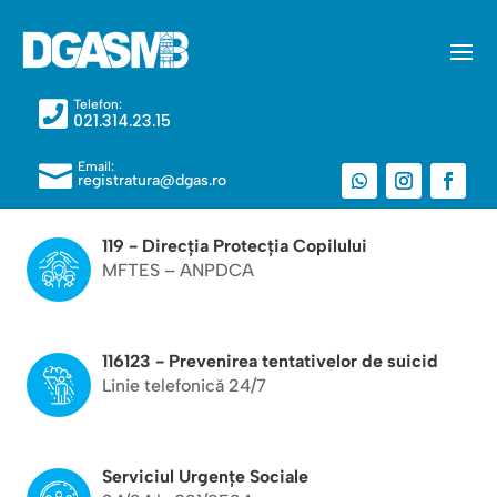
Telefon:

021.314.23.15
Email:

registratura@dgas.ro
119 - Direcția Protecția Copilului
MFTES – ANPDCA
116123 - Prevenirea tentativelor de suicid
Linie telefonică 24/7
Serviciul Urgențe Sociale