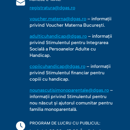
registratura@dgas.ro
voucher.materna@dgas.ro
– informații
privind Voucher Materna București.
adulticuhandicap@dgas.ro
– informații
privind Stimulentul pentru Integrarea
Socială a Persoanelor Adulte cu
Handicap.
copiicuhandicap@dgas.ro
– informații
privind Stimulentul financiar pentru
copiii cu handicap.
nounascutisimonoparentale@dgas.ro
–
informații privind Stimulentul pentru
nou născut și ajutorul comunitar pentru
familia monoparentală.
PROGRAM DE LUCRU CU PUBLICUL: