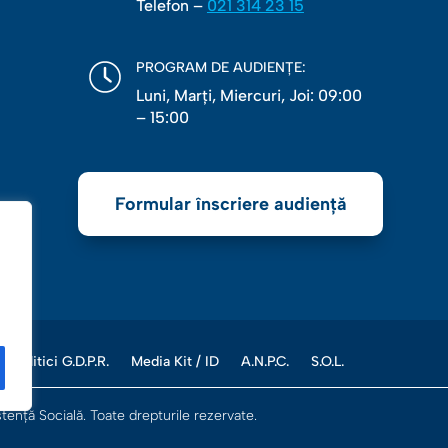
Telefon –
021 314 23 15
PROGRAM DE AUDIENȚE:
Luni, Marţi, Miercuri, Joi: 09:00
– 15:00
Formular înscriere audiență
Politici G.D.P.R.
Media Kit / ID
A.N.P.C.
S.O.L.
enţă Socială. Toate drepturile rezervate.