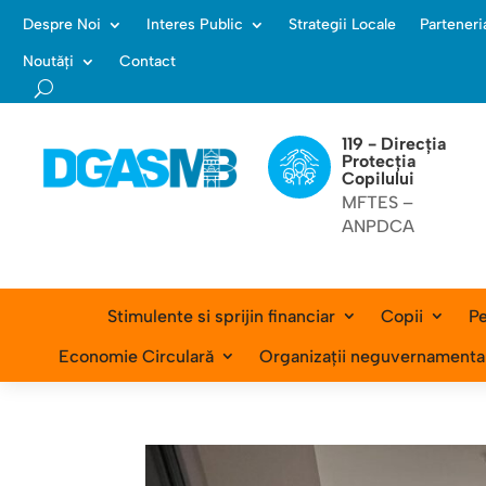
Despre Noi
Interes Public
Strategii Locale
Parteneri
Noutăți
Contact
119 - Direcția
Protecția
Copilului
MFTES –
ANPDCA
Stimulente si sprijin financiar
Copii
Pe
Economie Circulară
Organizații neguvernamenta