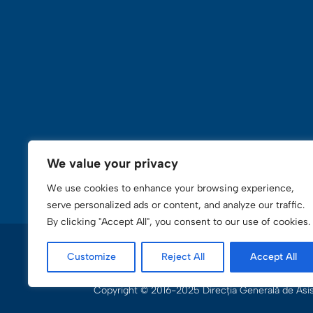
We value your privacy
We use cookies to enhance your browsing experience,
serve personalized ads or content, and analyze our traffic.
By clicking "Accept All", you consent to our use of cookies.
Link-uri Utile
Politica de Utilizare Cookie-uri
Customize
Reject All
Accept All
Copyright © 2016-2025 Direcţia Generală de Asist