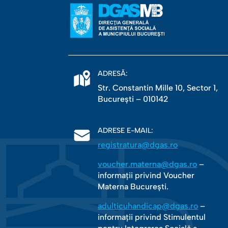
ADRESĂ:
Str. Constantin Mille 10, Sector 1,
Bucureşti – 010142
ADRESE E-MAIL:
registratura@dgas.ro
voucher.materna@dgas.ro
–
informații privind Voucher
Materna București.
adulticuhandicap@dgas.ro
–
informații privind Stimulentul