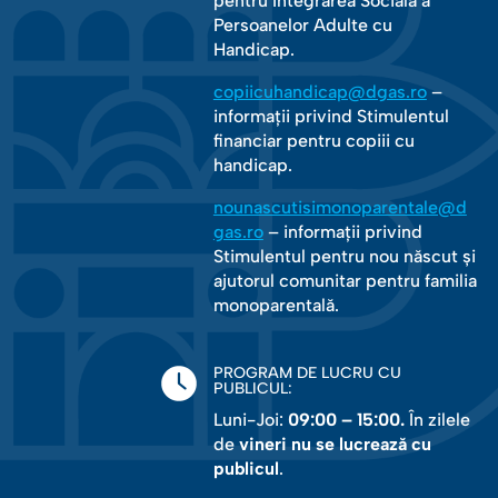
pentru Integrarea Socială a
Persoanelor Adulte cu
Handicap.
copiicuhandicap@dgas.ro
–
informații privind Stimulentul
financiar pentru copiii cu
handicap.
nounascutisimonoparentale@d
gas.ro
– informații privind
Stimulentul pentru nou născut și
ajutorul comunitar pentru familia
monoparentală.
PROGRAM DE LUCRU CU
PUBLICUL:
Luni-Joi:
09:00 – 15:00.
În zilele
de
vineri nu se lucrează cu
publicul
.