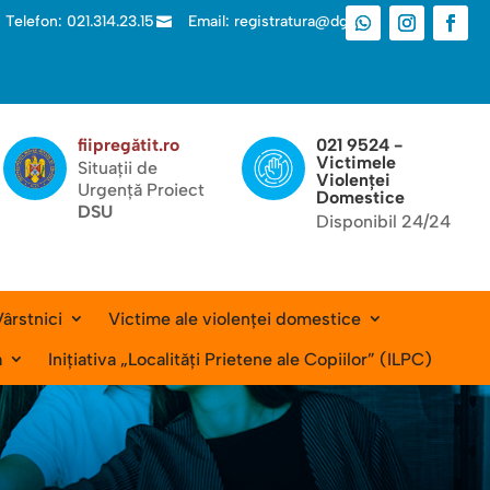
Telefon: 021.314.23.15
Email: registratura@dgas.ro

fiipregătit.ro
021 9524 -
Victimele
Situații de
Violenței
Urgență Proiect
Domestice
DSU
Disponibil 24/24
ârstnici
Victime ale violenței domestice
a
Inițiativa „Localități Prietene ale Copiilor” (ILPC)