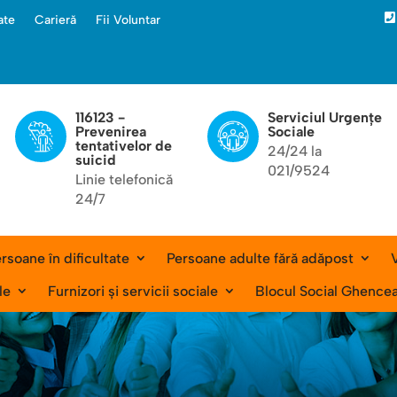

ate
Carieră
Fii Voluntar
116123 -
Serviciul Urgențe
Prevenirea
Sociale
tentativelor de
24/24 la
suicid
021/9524
Linie telefonică
24/7
rsoane în dificultate
Persoane adulte fără adăpost
V
le
Furnizori și servicii sociale
Blocul Social Ghence