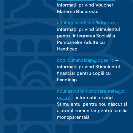
informații privind Voucher
Materna București.
adulticuhandicap@dgas.ro
–
informații privind Stimulentul
pentru Integrarea Socială a
Persoanelor Adulte cu
Handicap.
copiicuhandicap@dgas.ro
–
informații privind Stimulentul
financiar pentru copiii cu
handicap.
nounascutisimonoparentale@d
gas.ro
– informații privind
Stimulentul pentru nou născut și
ajutorul comunitar pentru familia
monoparentală.