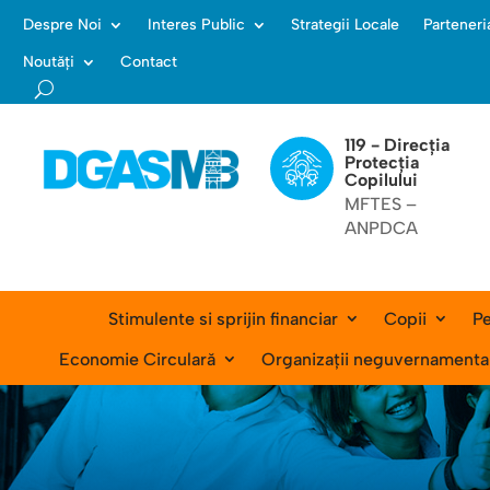
Despre Noi
Interes Public
Strategii Locale
Parteneri
Noutăți
Contact
119 - Direcția
Protecția
Copilului
MFTES –
ANPDCA
Stimulente si sprijin financiar
Copii
Pe
Economie Circulară
Organizații neguvernamenta