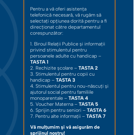
Pentru a vă oferi asistența
telefonică necesară, vă rugăm să
selectați opțiunea dorită pentru a fi
direcționat către departamentul
corespunzător:
1. Biroul Relații Publice și informații
privind stimulentul pentru
persoanele adulte cu handicap –
TASTA 1
2. Rechizite școlare –
TASTA 2
3. Stimulentul pentru copii cu
handicap –
TASTA 3
4. Stimulentul pentru nou-născuți și
ajutorul social pentru familiile
monoparentale –
TASTA 4
5. Voucher Materna –
TASTA 5
6. Sprijin pentru seniori –
TASTA 6
7. Pentru alte informații –
TASTA 7
Vă mulțumim și vă asigurăm de
sprijinul nostru!