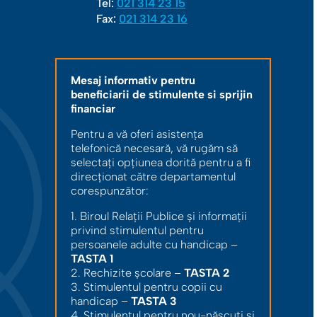
Tel:
021 314 23 15
Fax:
021 314 23 16
Mesaj informativ pentru
beneficiarii de stimulente si sprijin
financiar
Pentru a vă oferi asistența
telefonică necesară, vă rugăm să
selectați opțiunea dorită pentru a fi
direcționat către departamentul
corespunzător:
1. Biroul Relații Publice și informații
privind stimulentul pentru
persoanele adulte cu handicap –
TASTA 1
2. Rechizite școlare –
TASTA 2
3. Stimulentul pentru copii cu
handicap –
TASTA 3
4. Stimulentul pentru nou-născuți și