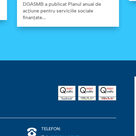
DGASMB a publicat Planul anual de
acțiune pentru serviciile sociale
finanțate...
TELEFON: