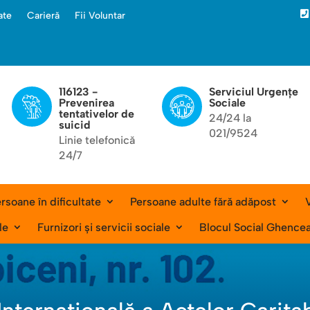

ate
Carieră
Fii Voluntar
116123 -
Serviciul Urgențe
Prevenirea
Sociale
tentativelor de
24/24 la
suicid
021/9524
Linie telefonică
24/7
rsoane în dificultate
Persoane adulte fără adăpost
V
le
Furnizori și servicii sociale
Blocul Social Ghence