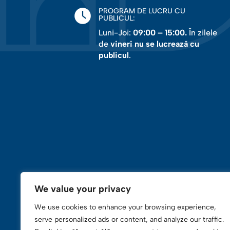
PROGRAM DE LUCRU CU
PUBLICUL:
Luni-Joi:
09:00 – 15:00.
În zilele
de
vineri nu se lucrează cu
publicul
.
We value your privacy
We use cookies to enhance your browsing experience,
serve personalized ads or content, and analyze our traffic.