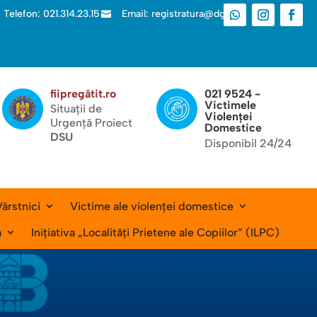
Telefon: 021.314.23.15
Email: registratura@dgas.ro

fiipregătit.ro
021 9524 -
Victimele
Situații de
Violenței
Urgență Proiect
Domestice
DSU
Disponibil 24/24
ârstnici
Victime ale violenței domestice
a
Inițiativa „Localități Prietene ale Copiilor” (ILPC)