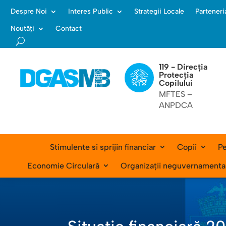
Despre Noi
Interes Public
Strategii Locale
Parteneri
Noutăți
Contact
119 - Direcția
Protecția
Copilului
MFTES –
ANPDCA
Stimulente si sprijin financiar
Copii
Pe
Economie Circulară
Organizații neguvernamenta