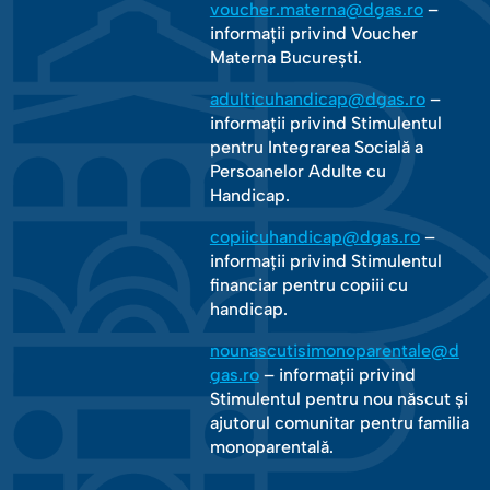
voucher.materna@dgas.ro
–
informații privind Voucher
Materna București.
adulticuhandicap@dgas.ro
–
informații privind Stimulentul
pentru Integrarea Socială a
Persoanelor Adulte cu
Handicap.
copiicuhandicap@dgas.ro
–
informații privind Stimulentul
financiar pentru copiii cu
handicap.
nounascutisimonoparentale@d
gas.ro
– informații privind
Stimulentul pentru nou născut și
ajutorul comunitar pentru familia
monoparentală.