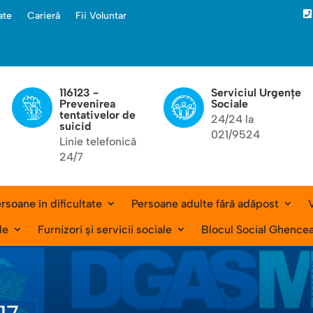

ate
Carieră
Fii Voluntar
116123 -
Serviciul Urgențe
Prevenirea
Sociale
tentativelor de
24/24 la
suicid
021/9524
Linie telefonică
24/7
rsoane în dificultate
Persoane adulte fără adăpost
V
le
Furnizori și servicii sociale
Blocul Social Ghence