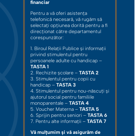
financiar
Pentru a vă oferi asistența
telefonică necesară, vă rugăm să
selectați opțiunea dorită pentru a fi
direcționat către departamentul
corespunzător:
1. Biroul Relații Publice și informații
privind stimulentul pentru
persoanele adulte cu handicap –
TASTA 1
2. Rechizite școlare –
TASTA 2
3. Stimulentul pentru copii cu
handicap –
TASTA 3
4. Stimulentul pentru nou-născuți și
ajutorul social pentru familiile
monoparentale –
TASTA 4
5. Voucher Materna –
TASTA 5
6. Sprijin pentru seniori –
TASTA 6
7. Pentru alte informații –
TASTA 7
Vă mulțumim și vă asigurăm de