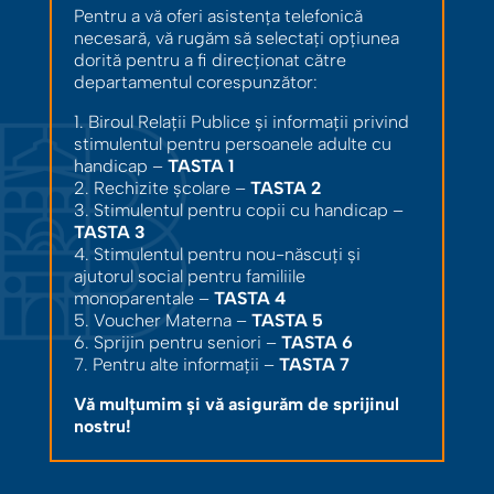
Pentru a vă oferi asistența telefonică
necesară, vă rugăm să selectați opțiunea
dorită pentru a fi direcționat către
departamentul corespunzător:
1. Biroul Relații Publice și informații privind
stimulentul pentru persoanele adulte cu
handicap –
TASTA 1
2. Rechizite școlare –
TASTA 2
3. Stimulentul pentru copii cu handicap –
TASTA 3
4. Stimulentul pentru nou-născuți și
ajutorul social pentru familiile
monoparentale –
TASTA 4
5. Voucher Materna –
TASTA 5
6. Sprijin pentru seniori –
TASTA 6
7. Pentru alte informații –
TASTA 7
Vă mulțumim și vă asigurăm de sprijinul
nostru!