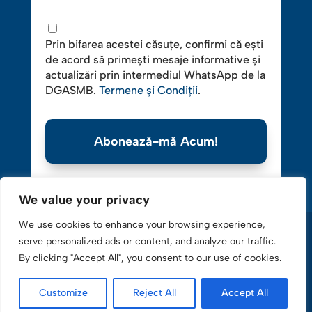
Prin bifarea acestei căsuțe, confirmi că ești
de acord să primești mesaje informative și
actualizări prin intermediul WhatsApp de la
DGASMB.
Termene și Condiții
.
Abonează-mă Acum!
We value your privacy
We use cookies to enhance your browsing experience,
serve personalized ads or content, and analyze our traffic.
By clicking "Accept All", you consent to our use of cookies.
Copyright © 2016-2025 Direcţia Generală de Asistenţă
Customize
Reject All
Accept All
Socială. Toate drepturile rezervate.