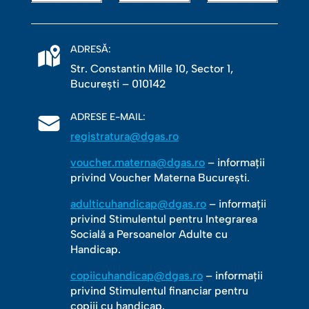
ADRESĂ:
Str. Constantin Mille 10, Sector 1,
Bucureşti – 010142
ADRESE E-MAIL:
registratura@dgas.ro
voucher.materna@dgas.ro
– informații
privind Voucher Materna București.
adulticuhandicap@dgas.ro
– informații
privind Stimulentul pentru Integrarea
Socială a Persoanelor Adulte cu
Handicap.
copiicuhandicap@dgas.ro
– informații
privind Stimulentul financiar pentru
copiii cu handicap.