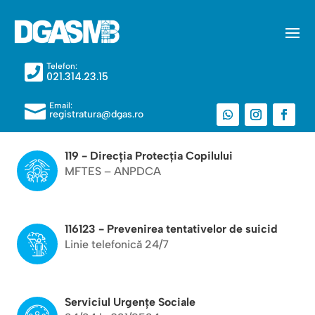
Telefon:

021.314.23.15
Email:

registratura@dgas.ro
119 - Direcția Protecția Copilului
MFTES – ANPDCA
116123 - Prevenirea tentativelor de suicid
Linie telefonică 24/7
Serviciul Urgențe Sociale