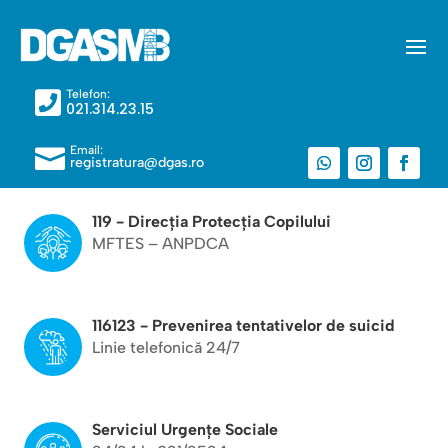
Telefon:

021.314.23.15
Email:

registratura@dgas.ro
119 - Direcția Protecția Copilului
MFTES – ANPDCA
116123 - Prevenirea tentativelor de suicid
Linie telefonică 24/7
Serviciul Urgențe Sociale