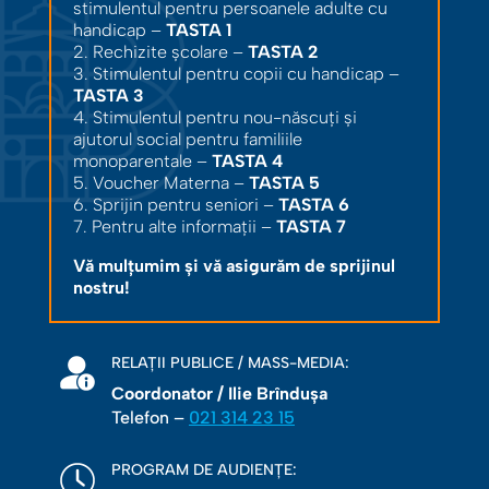
stimulentul pentru persoanele adulte cu
handicap –
TASTA 1
2. Rechizite școlare –
TASTA 2
3. Stimulentul pentru copii cu handicap –
TASTA 3
4. Stimulentul pentru nou-născuți și
ajutorul social pentru familiile
monoparentale –
TASTA 4
5. Voucher Materna –
TASTA 5
6. Sprijin pentru seniori –
TASTA 6
7. Pentru alte informații –
TASTA 7
Vă mulțumim și vă asigurăm de sprijinul
nostru!
RELAȚII PUBLICE / MASS-MEDIA:
Coordonator / Ilie Brîndușa
Telefon –
021 314 23 15
PROGRAM DE AUDIENȚE: