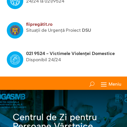
24/24 la 021/9524
fiipregătit.ro
Situații de Urgență Proiect
DSU
021 9524 - Victimele Violenței Domestice
Disponibil 24/24
Centrul de Zi pentru
Persoane Vârstnice