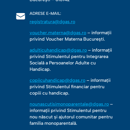
ADRESE E-MAIL:
registratura@dgas.ro
voucher.materna@dgas.ro
– informații
privind Voucher Materna București.
adulticuhandicap@dgas.ro
– informații
privind Stimulentul pentru Integrarea
Socială a Persoanelor Adulte cu
Handicap.
copiicuhandicap@dgas.ro
– informații
privind Stimulentul financiar pentru
copiii cu handicap.
nounascutisimonoparentale@dgas.ro
–
informații privind Stimulentul pentru
nou născut și ajutorul comunitar pentru
familia monoparentală.