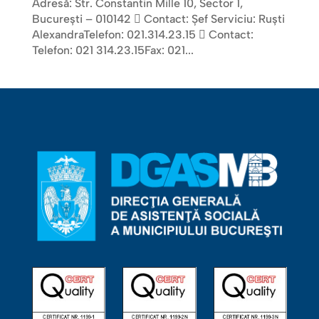
Adresă: Str. Constantin Mille 10, Sector 1,
Bucureşti – 010142  Contact: Șef Serviciu: Ruști
AlexandraTelefon: 021.314.23.15  Contact:
Telefon: 021 314.23.15Fax: 021...