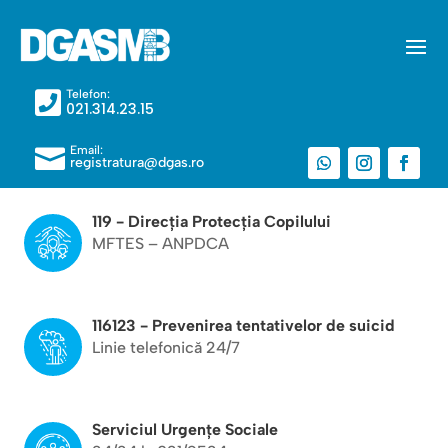
Telefon:

021.314.23.15
Email:

registratura@dgas.ro
119 - Direcția Protecția Copilului
MFTES – ANPDCA
116123 - Prevenirea tentativelor de suicid
Linie telefonică 24/7
Serviciul Urgențe Sociale