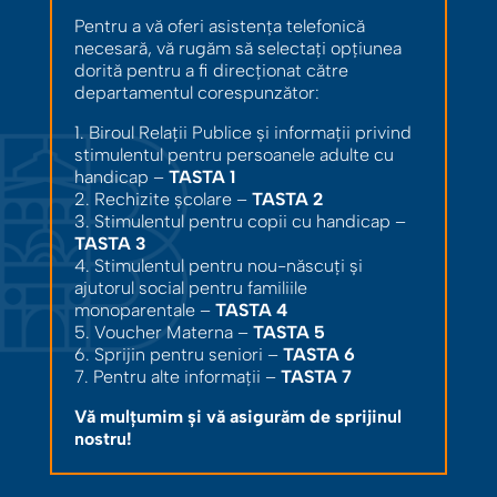
Pentru a vă oferi asistența telefonică
necesară, vă rugăm să selectați opțiunea
dorită pentru a fi direcționat către
departamentul corespunzător:
1. Biroul Relații Publice și informații privind
stimulentul pentru persoanele adulte cu
handicap –
TASTA 1
2. Rechizite școlare –
TASTA 2
3. Stimulentul pentru copii cu handicap –
TASTA 3
4. Stimulentul pentru nou-născuți și
ajutorul social pentru familiile
monoparentale –
TASTA 4
5. Voucher Materna –
TASTA 5
6. Sprijin pentru seniori –
TASTA 6
7. Pentru alte informații –
TASTA 7
Vă mulțumim și vă asigurăm de sprijinul
nostru!