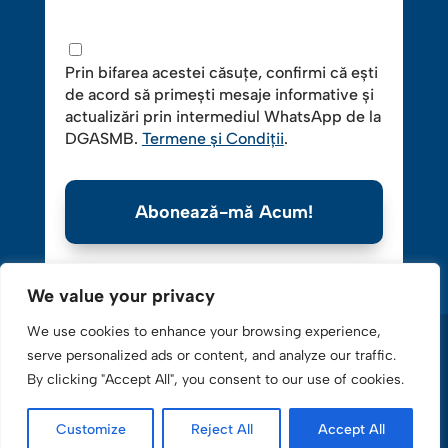
Prin bifarea acestei căsuțe, confirmi că ești
de acord să primești mesaje informative și
actualizări prin intermediul WhatsApp de la
DGASMB.
Termene și Condiții
.
Abonează-mă Acum!
We value your privacy
We use cookies to enhance your browsing experience,
serve personalized ads or content, and analyze our traffic.
By clicking "Accept All", you consent to our use of cookies.
Copyright © 2016-2025 Direcţia Generală de Asistenţă
Customize
Reject All
Accept All
Socială. Toate drepturile rezervate.