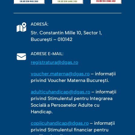
ADRESĂ:
Str. Constantin Mille 10, Sector 1,
Bucureşti – 010142
ADRESE E-MAIL:
registratura@dgas.ro
voucher.materna@dgas.ro
– informații
privind Voucher Materna București.
adulticuhandicap@dgas.ro
– informații
privind Stimulentul pentru Integrarea
Socială a Persoanelor Adulte cu
Handicap.
copiicuhandicap@dgas.ro
– informații
privind Stimulentul financiar pentru