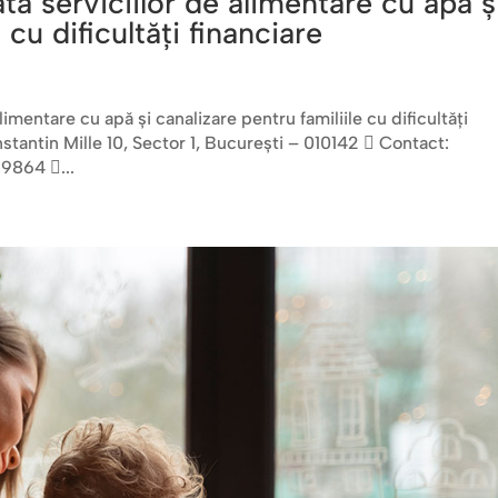
ta serviciilor de alimentare cu apă ş
 cu dificultăţi financiare
limentare cu apă şi canalizare pentru familiile cu dificultăţi
stantin Mille 10, Sector 1, Bucureşti – 010142  Contact:
9864 ...