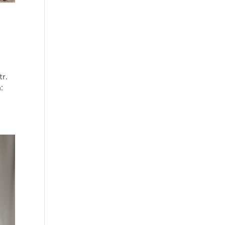
tr.
: