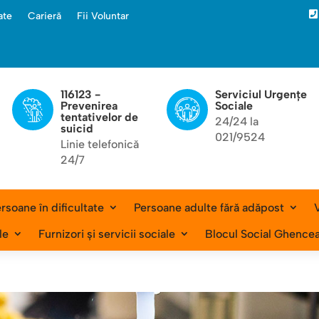

ate
Carieră
Fii Voluntar
116123 -
Serviciul Urgențe
Prevenirea
Sociale
tentativelor de
24/24 la
suicid
021/9524
Linie telefonică
24/7
rsoane în dificultate
Persoane adulte fără adăpost
V
le
Furnizori și servicii sociale
Blocul Social Ghence