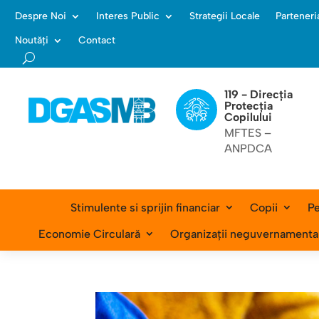
Despre Noi
Interes Public
Strategii Locale
Parteneri
Noutăți
Contact
119 - Direcția
Protecția
Copilului
MFTES –
ANPDCA
Stimulente si sprijin financiar
Copii
Pe
Economie Circulară
Organizații neguvernamenta