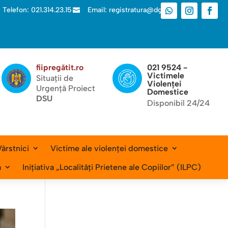
Telefon: 021.314.23.15
Email: registratura@dgas.ro

fiipregătit.ro
021 9524 -
Victimele
Situații de
Violenței
Urgență Proiect
Domestice
DSU
Disponibil 24/24
ârstnici
Victime ale violenței domestice
a
Inițiativa „Localități Prietene ale Copiilor” (ILPC)