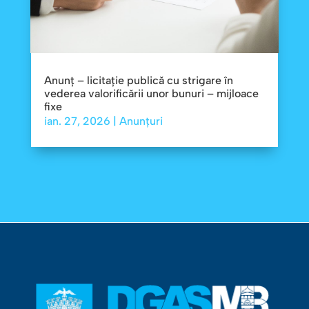
Anunț – licitație publică cu strigare în
vederea valorificării unor bunuri – mijloace
fixe
ian. 27, 2026
|
Anunțuri