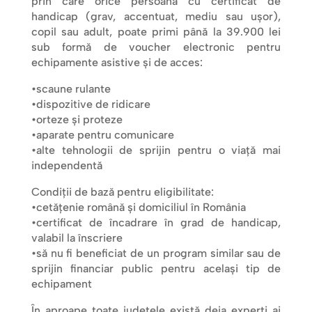
prin care orice persoană cu certificat de
handicap (grav, accentuat, mediu sau ușor),
copil sau adult, poate primi până la 39.900 lei
sub formă de voucher electronic pentru
echipamente asistive și de acces:
•scaune rulante
•dispozitive de ridicare
•orteze și proteze
•aparate pentru comunicare
•alte tehnologii de sprijin pentru o viață mai
independentă
Condiții de bază pentru eligibilitate:
•cetățenie română și domiciliul în România
•certificat de încadrare în grad de handicap,
valabil la înscriere
•să nu fi beneficiat de un program similar sau de
sprijin financiar public pentru același tip de
echipament
În aproape toate județele există deja experți ai