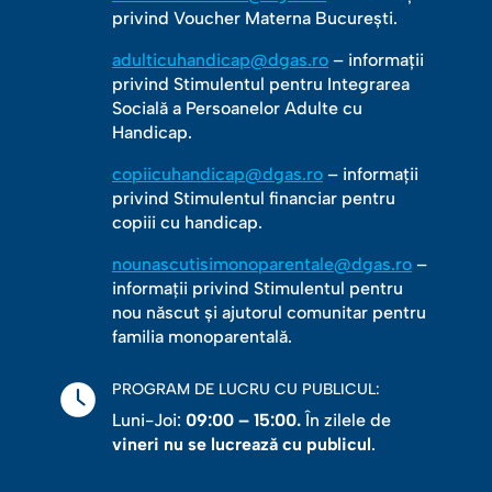
privind Voucher Materna București.
adulticuhandicap@dgas.ro
– informații
privind Stimulentul pentru Integrarea
Socială a Persoanelor Adulte cu
Handicap.
copiicuhandicap@dgas.ro
– informații
privind Stimulentul financiar pentru
copiii cu handicap.
nounascutisimonoparentale@dgas.ro
–
informații privind Stimulentul pentru
nou născut și ajutorul comunitar pentru
familia monoparentală.
PROGRAM DE LUCRU CU PUBLICUL:
Luni-Joi:
09:00 – 15:00.
În zilele de
vineri nu se lucrează cu publicul
.