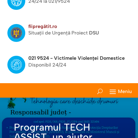
24/24 la 021/9524
fiipregătit.ro
Situații de Urgență Proiect
DSU
021 9524 - Victimele Violenței Domestice
Disponibil 24/24
Programul TECH
ASSIST, un ajutor