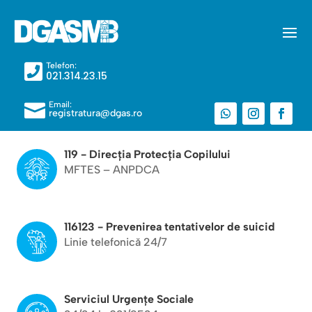
Telefon:

021.314.23.15
Email:

registratura@dgas.ro
119 - Direcția Protecția Copilului
MFTES – ANPDCA
116123 - Prevenirea tentativelor de suicid
Linie telefonică 24/7
Serviciul Urgențe Sociale