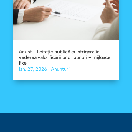
Anunț – licitație publică cu strigare în
vederea valorificării unor bunuri – mijloace
fixe
ian. 27, 2026
|
Anunțuri