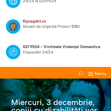
24/24 la 021/9524
fiipregătit.ro
Situații de Urgență Proiect
DSU
021 9524 - Victimele Violenței Domestice
Disponibil 24/24
Miercuri, 3 decembrie,
copiii cu dizabilități vor