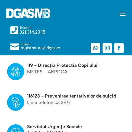
Telefon:

021.314.23.15
Email:

registratura@dgas.ro
119 - Direcția Protecția Copilului
MFTES – ANPDCA
116123 - Prevenirea tentativelor de suicid
Linie telefonică 24/7
Serviciul Urgențe Sociale