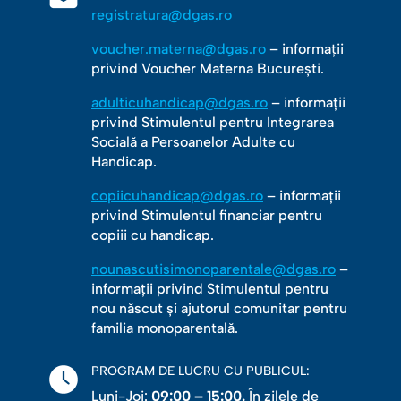
registratura@dgas.ro
voucher.materna@dgas.ro
– informații
privind Voucher Materna București.
adulticuhandicap@dgas.ro
– informații
privind Stimulentul pentru Integrarea
Socială a Persoanelor Adulte cu
Handicap.
copiicuhandicap@dgas.ro
– informații
privind Stimulentul financiar pentru
copiii cu handicap.
nounascutisimonoparentale@dgas.ro
–
informații privind Stimulentul pentru
nou născut și ajutorul comunitar pentru
familia monoparentală.
PROGRAM DE LUCRU CU PUBLICUL:
Luni-Joi:
09:00 – 15:00.
În zilele de