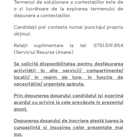
Termenul de soluţionare a contestaţiilor este de
o zi lucrătoare de la expirarea termenului de
depunere a contestaţiilor.
Candidaţii pot contesta numai punctajul propriu
obţinut.
Relaţii suplimentare la tel. 0751.519.854
(Serviciul Resurse Umane)
Se solicită disponibilitatea pentru desfăşurarea
activităţii în alte servicii/ compartimente/
locaţii/ în regim de ture, în funcţie de
necesităţile/ urgenţele apărute.
Prin depunerea dosarului candidatul își exprimă
acordul cu privire la cele prevăzute în prezentul
anunț.
Depunerea dosarului de înscriere atestă luarea la
cunoaștință și însușirea celor prezentate mai
sus.