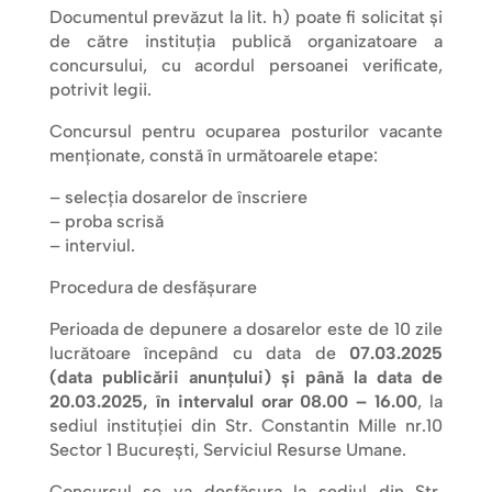
Documentul prevăzut la lit. h) poate fi solicitat și
de către instituția publică organizatoare a
concursului, cu acordul persoanei verificate,
potrivit legii.
Concursul pentru ocuparea posturilor vacante
menţionate, constă în următoarele etape:
– selecția dosarelor de înscriere
– proba scrisă
– interviul.
Procedura de desfăşurare
Perioada de depunere a dosarelor este de 10 zile
lucrătoare începând cu data de
07.03.2025
(data publicării anunțului) și până la data de
20.03.2025, în intervalul orar 08.00 – 16.00
, la
sediul instituției din Str. Constantin Mille nr.10
Sector 1 București, Serviciul Resurse Umane.
Concursul se va desfăşura la sediul din Str.