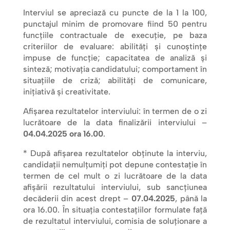
Interviul se apreciază cu puncte de la 1 la 100,
punctajul minim de promovare fiind 50 pentru
funcţiile contractuale de execuţie, pe baza
criteriilor de evaluare: abilităţi şi cunoştinţe
impuse de funcţie; capacitatea de analiză şi
sinteză; motivaţia candidatului; comportament în
situaţiile de criză; abilităţi de comunicare,
iniţiativă şi creativitate.
Afișarea rezultatelor interviului: în termen de o zi
lucrătoare de la data finalizării interviului –
04.04.2025 ora 16.00
.
* După afişarea rezultatelor obţinute la interviu,
candidaţii nemulţumiţi pot depune contestaţie în
termen de cel mult o zi lucrătoare de la data
afişării rezultatului interviului, sub sancţiunea
decăderii din acest drept –
07.04.2025
, până la
ora 16.00. În situaţia contestaţiilor formulate faţă
de rezultatul interviului, comisia de soluţionare a