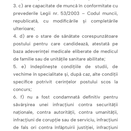
c) are capacitate de muncă în conformitate cu
prevederile Legii nr. 53/2003 – Codul muncii,
republicată, cu modificările şi completările
ulterioare;
d) are o stare de sănătate corespunzătoare
postului pentru care candidează, atestată pe
baza adeverinţei medicale eliberate de medicul
de familie sau de unităţile sanitare abilitate;
e) îndeplineşte condiţiile de studii, de
vechime în specialitate şi, după caz, alte condiţii
specifice potrivit cerinţelor postului scos la
concurs;
f) nu a fost condamnată definitiv pentru
săvârşirea unei infracţiuni contra securităţii
naţionale, contra autorităţii, contra umanităţii,
infracţiuni de corupţie sau de serviciu, infracţiuni
de fals ori contra înfăptuirii justiţiei, infracţiuni