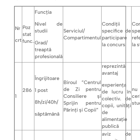
Funcţia
Nivel de
Condiţii
Con
Poz
Nr
studii
Serviciul/
specifice de
spe
stat
Compartimentul
participare
ref
crt
func.
Grad/
la concurs
la s
treaptă
profesională
reprezintă
avantaj
Îngrijitoare
Biroul ”Centrul
experiența
de Zi pentru
nu 
286
1 post
de lucru în
1
Consiliere și
cer
colectiv. de
8h/zi/40h/
Sprijin pentru
stu
copii, unităţi
Părinți și Copii”
de
săptămână
alimentație
publică
aviz de