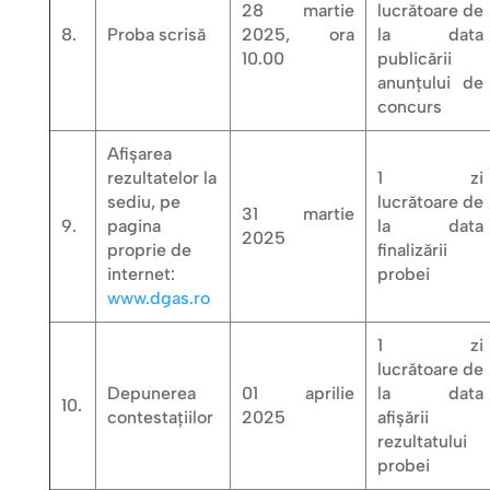
28 martie
lucrătoare de
8.
Proba scrisă
2025, ora
la data
10.00
publicării
anunțului de
concurs
Afișarea
rezultatelor la
1 zi
sediu, pe
lucrătoare de
31 martie
9.
pagina
la data
2025
proprie de
finalizării
internet:
probei
www.dgas.ro
1 zi
lucrătoare de
Depunerea
01 aprilie
la data
10.
contestațiilor
2025
afișării
rezultatului
probei