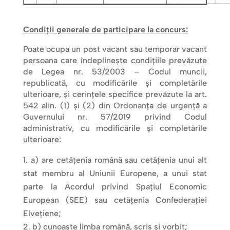
Condiţii generale de participare la concurs:
Poate ocupa un post vacant sau temporar vacant
persoana care îndeplineşte condiţiile prevăzute
de Legea nr. 53/2003 – Codul muncii,
republicată, cu modificările şi completările
ulterioare, şi cerinţele specifice prevăzute la art.
542 alin. (1) şi (2) din Ordonanţa de urgenţă a
Guvernului nr. 57/2019 privind Codul
administrativ, cu modificările şi completările
ulterioare:
a) are cetăţenia română sau cetăţenia unui alt
stat membru al Uniunii Europene, a unui stat
parte la Acordul privind Spaţiul Economic
European (SEE) sau cetăţenia Confederaţiei
Elveţiene;
b) cunoaşte limba română, scris şi vorbit;