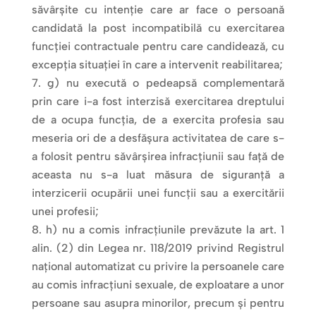
săvârşite cu intenţie care ar face o persoană
candidată la post incompatibilă cu exercitarea
funcţiei contractuale pentru care candidează, cu
excepţia situaţiei în care a intervenit reabilitarea;
g) nu execută o pedeapsă complementară
prin care i-a fost interzisă exercitarea dreptului
de a ocupa funcţia, de a exercita profesia sau
meseria ori de a desfăşura activitatea de care s-
a folosit pentru săvârşirea infracţiunii sau faţă de
aceasta nu s-a luat măsura de siguranţă a
interzicerii ocupării unei funcţii sau a exercitării
unei profesii;
h) nu a comis infracţiunile prevăzute la art. 1
alin. (2) din Legea nr. 118/2019 privind Registrul
naţional automatizat cu privire la persoanele care
au comis infracţiuni sexuale, de exploatare a unor
persoane sau asupra minorilor, precum şi pentru