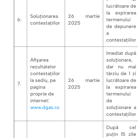
lucrătoare de
la expirarea
Soluționarea
26 martie
6.
termenului
contestațiilor
2025
de depunere
a
contestațiilor
Imediat după
Afișarea
soluționare,
rezultatelor
dar nu mai
contestațiilor
târziu de 1 zi
la sediu, pe
26 martie
lucrătoare de
7.
pagina
2025
la expirarea
proprie de
termenului
internet:
de
www.dgas.ro
soluționare a
contestațiilor
După cel
puțin 15 zile