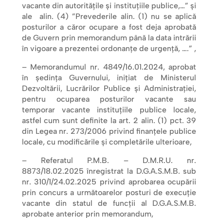
vacante din autoritățile și instituțiile publice,…” și
ale alin. (4) ”Prevederile alin. (1) nu se aplică
posturilor a căror ocupare a fost deja aprobată
de Guvern prin memorandum până la data intrării
în vigoare a prezentei ordonanțe de urgență, ….” ,
– Memorandumul nr. 4849/16.01.2024, aprobat
în ședința Guvernului, inițiat de Ministerul
Dezvoltării, Lucrărilor Publice și Administrației,
pentru ocuparea posturilor vacante sau
temporar vacante instituțiile publice locale,
astfel cum sunt definite la art. 2 alin. (1) pct. 39
din Legea nr. 273/2006 privind finanțele publice
locale, cu modificările și completările ulterioare,
– Referatul P.M.B. – D.M.R.U. nr.
8873/18.02.2025 înregistrat la D.G.A.S.M.B. sub
nr. 310/1/24.02.2025 privind aprobarea ocupării
prin concurs a următoarelor posturi de execuţie
vacante din statul de funcţii al D.G.A.S.M.B.
aprobate anterior prin memorandum,