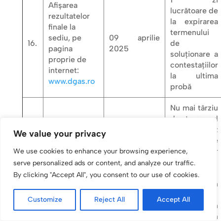
Afișarea
lucrătoare de
rezultatelor
la expirarea
finale la
termenului
sediu, pe
09 aprilie
16.
de
pagina
2025
soluționare a
proprie de
contestațiilor
internet:
la ultima
www.dgas.ro
probă
Nu mai târziu
de termenul
de preaviz
We value your privacy
prevăzut de
Legea nr
We use cookies to enhance your browsing experience,
53/2003
serve personalized ads or content, and analyze our traffic.
În termen de
pentru
By clicking "Accept All", you consent to our use of cookies.
15 zile
demisie, prin
calendaristice
solicitare
Prezentare la
de la data
Customize
Reject All
Accept All
17.
scrisă în
post
afișării
acest sens în