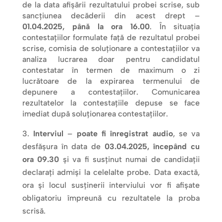
de la data afişării rezultatului probei scrise, sub
sancţiunea decăderii din acest drept –
01.04.2025, până la ora 16.00
. În situaţia
contestaţiilor formulate faţă de rezultatul probei
scrise, comisia de soluţionare a contestaţiilor va
analiza lucrarea doar pentru candidatul
contestatar în termen de maximum o zi
lucrătoare de la expirarea termenului de
depunere a contestaţiilor. Comunicarea
rezultatelor la contestaţiile depuse se face
imediat după soluţionarea contestaţiilor.
Interviul
–
poate fi înregistrat audio
, se va
desfăşura în data de
03.04.2025, începând cu
ora 09.30
şi va fi susţinut numai de candidaţii
declaraţi admişi la celelalte probe. Data exactă,
ora şi locul susţinerii interviului vor fi afişate
obligatoriu împreună cu rezultatele la proba
scrisă.