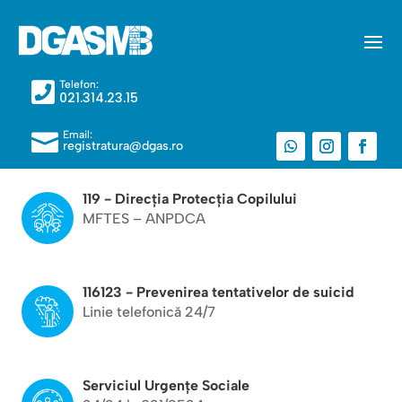
Telefon:

021.314.23.15
Email:

registratura@dgas.ro
119 - Direcția Protecția Copilului
MFTES – ANPDCA
116123 - Prevenirea tentativelor de suicid
Linie telefonică 24/7
Serviciul Urgențe Sociale