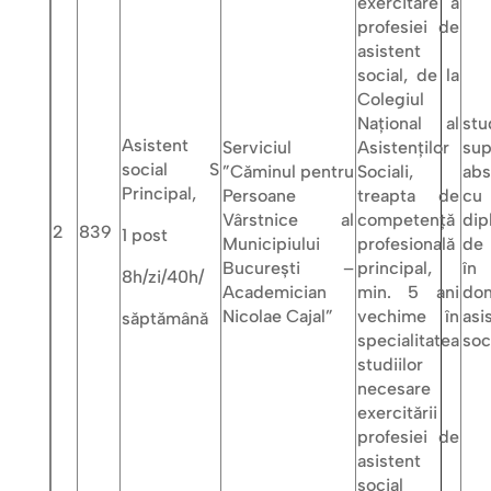
exercitare a
profesiei de
asistent
social, de la
Colegiul
Naţional al
stu
Asistent
Serviciul
Asistenţilor
sup
social S
”Căminul pentru
Sociali,
abs
Principal,
Persoane
treapta de
cu
Vârstnice al
competență
dip
2
839
1 post
Municipiului
profesională
de 
București –
principal,
în
8h/zi/40h/
Academician
min. 5 ani
dom
Nicolae Cajal”
vechime în
asi
săptămână
specialitatea
soc
studiilor
necesare
exercitării
profesiei de
asistent
social