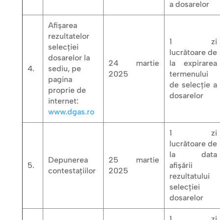
a dosarelor
Afișarea
rezultatelor
1 zi
selecției
lucrătoare de
dosarelor la
24 martie
la expirarea
4.
sediu, pe
2025
termenului
pagina
de selecție a
proprie de
dosarelor
internet:
www.dgas.ro
1 zi
lucrătoare de
la data
Depunerea
25 martie
5.
afișării
contestațiilor
2025
rezultatului
selecției
dosarelor
1 zi