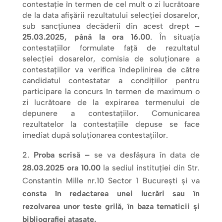
contestaţie în termen de cel mult o zi lucrătoare
de la data afişării rezultatului selecţiei dosarelor,
sub sancţiunea decăderii din acest drept –
25.03.2025, până la ora 16.00
. În situaţia
contestaţiilor formulate faţă de rezultatul
selecţiei dosarelor, comisia de soluţionare a
contestaţiilor va verifica îndeplinirea de către
candidatul contestatar a condiţiilor pentru
participare la concurs în termen de maximum o
zi lucrătoare de la expirarea termenului de
depunere a contestaţiilor. Comunicarea
rezultatelor la contestaţiile depuse se face
imediat după soluţionarea contestaţiilor.
Proba scrisă
–
se va desfăşura în data de
28.
03.2025
ora 10.00
la sediul instituției din Str.
Constantin Mille nr.10 Sector 1 București şi va
consta în redactarea unei lucrări sau în
rezolvarea unor teste grilă, în baza tematicii şi
bibliografiei ataşate.