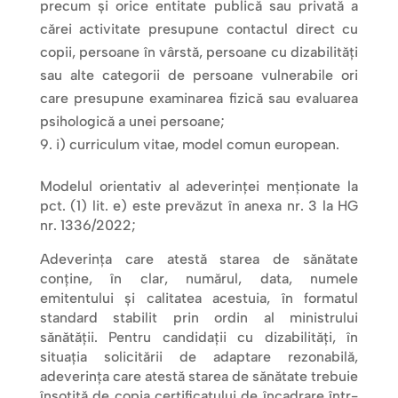
precum şi orice entitate publică sau privată a
cărei activitate presupune contactul direct cu
copii, persoane în vârstă, persoane cu dizabilităţi
sau alte categorii de persoane vulnerabile ori
care presupune examinarea fizică sau evaluarea
psihologică a unei persoane;
i) curriculum vitae, model comun european.
Modelul orientativ al adeverinţei menţionate la
pct. (1) lit. e) este prevăzut în anexa nr. 3 la HG
nr. 1336/2022;
Adeverinţa care atestă starea de sănătate
conţine, în clar, numărul, data, numele
emitentului şi calitatea acestuia, în formatul
standard stabilit prin ordin al ministrului
sănătăţii. Pentru candidaţii cu dizabilităţi, în
situaţia solicitării de adaptare rezonabilă,
adeverinţa care atestă starea de sănătate trebuie
însoţită de copia certificatului de încadrare într-