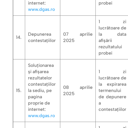
internet:
probei
www.dgas.ro
1 zi
lucrătoare de
Depunerea
07 aprilie
la data
14.
contestațiilor
2025
afișării
rezultatului
probei
Soluționarea
și afișarea
1 zi
rezultatelor
lucrătoare de
contestațiilor
la expirarea
08 aprilie
15.
la sediu, pe
termenului
2025
pagina
de depunere
proprie de
a
internet:
contestațiilor
www.dgas.ro
1 zi