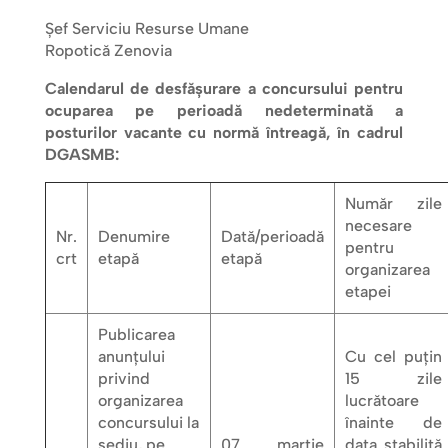
Şef Serviciu Resurse Umane
Ropotică Zenovia
Calendarul de desfășurare a concursului pentru
ocuparea pe perioadă nedeterminată a
posturilor vacante cu normă întreagă, în cadrul
DGASMB:
Număr zile
necesare
Nr.
Denumire
Dată/perioadă
pentru
crt
etapă
etapă
organizarea
etapei
Publicarea
anunțului
Cu cel puțin
privind
15 zile
organizarea
lucrătoare
concursului la
înainte de
sediu, pe
07 martie
data stabilită