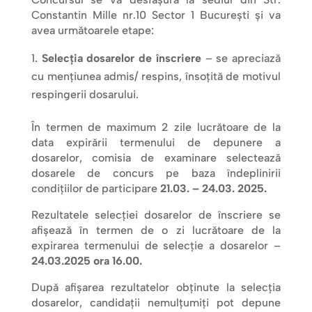
Constantin Mille nr.10 Sector 1 București şi va
avea următoarele etape:
Selecţia dosarelor de înscriere
– se apreciază
cu menţiunea admis/ respins, însoţită de motivul
respingerii dosarului.
În termen de maximum 2 zile lucrătoare de la
data expirării termenului de depunere a
dosarelor, comisia de examinare selectează
dosarele de concurs pe baza îndeplinirii
condiţiilor de participare
21.03. – 24.03. 2025.
Rezultatele selecției dosarelor de înscriere se
afişează în termen de o zi lucrătoare de la
expirarea termenului de selecţie a dosarelor –
24.03.2025 ora 16.00.
După afişarea rezultatelor obţinute la selecţia
dosarelor, candidaţii nemulţumiţi pot depune