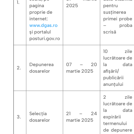
1.
pagina
2025
pentru
proprie de
susținerea
internet:
primei probe
www.dgas.ro
– proba
și portalul
scrisă
posturi.gov.ro
10 zile
lucrătoare de
Depunerea
07 – 20
la data
2.
dosarelor
martie 2025
afișării/
publicării
anunțului
2 zile
lucrătoare de
la data
Selecția
21 – 24
3.
expirării
dosarelor
martie 2025
termenului
de depunere