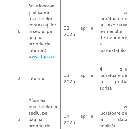
Soluționarea
și afișarea
1 zi
rezultatelor
lucrătoare de
contestațiilor
la expirarea
02 aprilie
11.
la sediu, pe
termenului
2025
pagina
de depunere
proprie de
a
internet:
contestațiilor
www.dgas.ro
4 zile
03 aprilie
lucrătoare de
12.
Interviul
2025
la proba
scrisă
Afișarea
rezultatelor la
1 zi
sediu, pe
lucrătoare de
04 aprilie
13.
pagina
la data
2025
proprie de
finalizării