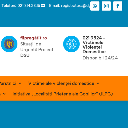
Telefon: 021.314.23.15
Email: registratura@dgas.ro

fiipregătit.ro
021 9524 -
Victimele
Situații de
Violenței
Urgență Proiect
Domestice
DSU
Disponibil 24/24
ârstnici
Victime ale violenței domestice
a
Inițiativa „Localități Prietene ale Copiilor” (ILPC)