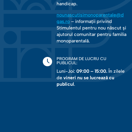
handicap.
nounascutisimonoparentale@d
gas.ro
– informații privind
Stimulentul pentru nou născut și
ajutorul comunitar pentru familia
monoparentală.
PROGRAM DE LUCRU CU
PUBLICUL:
Luni-Joi:
09:00 – 15:00.
În zilele
de
vineri nu se lucrează cu
publicul
.