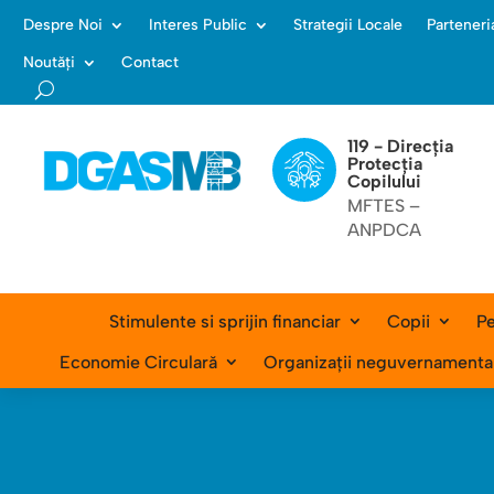
Despre Noi
Interes Public
Strategii Locale
Parteneri
Noutăți
Contact
119 - Direcția
Protecția
Copilului
MFTES –
ANPDCA
Stimulente si sprijin financiar
Copii
Pe
Economie Circulară
Organizații neguvernamenta