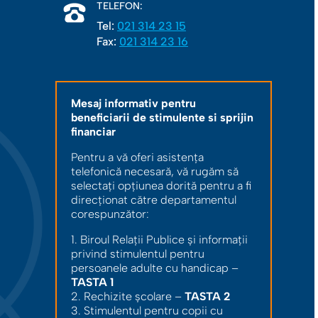
TELEFON:
Tel:
021 314 23 15
Fax:
021 314 23 16
Mesaj informativ pentru
beneficiarii de stimulente si sprijin
financiar
Pentru a vă oferi asistența
telefonică necesară, vă rugăm să
selectați opțiunea dorită pentru a fi
direcționat către departamentul
corespunzător:
1. Biroul Relații Publice și informații
privind stimulentul pentru
persoanele adulte cu handicap –
TASTA 1
2. Rechizite școlare –
TASTA 2
3. Stimulentul pentru copii cu