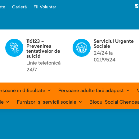

ate
Carieră
Fii Voluntar
116123 -
Serviciul Urgențe
Prevenirea
Sociale
tentativelor de
24/24 la
suicid
021/9524
Linie telefonică
24/7
rsoane în dificultate
Persoane adulte fără adăpost
V
le
Furnizori și servicii sociale
Blocul Social Ghence