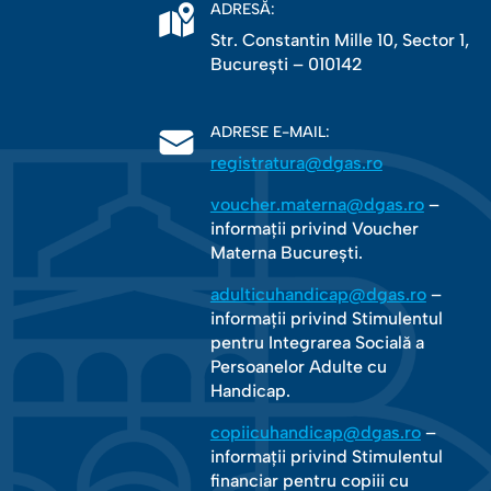
ADRESĂ:
Str. Constantin Mille 10, Sector 1,
Bucureşti – 010142
ADRESE E-MAIL:
registratura@dgas.ro
voucher.materna@dgas.ro
–
informații privind Voucher
Materna București.
adulticuhandicap@dgas.ro
–
informații privind Stimulentul
pentru Integrarea Socială a
Persoanelor Adulte cu
Handicap.
copiicuhandicap@dgas.ro
–
informații privind Stimulentul
financiar pentru copiii cu