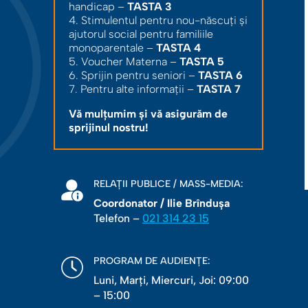
handicap –
TASTA 3
4. Stimulentul pentru nou-născuți și
ajutorul social pentru familiile
monoparentale –
TASTA 4
5. Voucher Materna –
TASTA 5
6. Sprijin pentru seniori –
TASTA 6
7. Pentru alte informații –
TASTA 7
Vă mulțumim și vă asigurăm de
sprijinul nostru!
RELAȚII PUBLICE / MASS-MEDIA:
Coordonator / Ilie Brîndușa
Telefon –
021 314 23 15
PROGRAM DE AUDIENȚE:
Luni, Marţi, Miercuri, Joi: 09:00
– 15:00