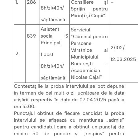
1.
286
Consiliere și
–
8h/zi/40h/
Sprijin pentru
Părinți și Copii”
săptămână
Asistent
Serviciul
839
social S
”Căminul pentru
Principal,
Persoane
2/102/
Vârstnice al
2.
1 post
Municipiului
12.03.2025
București –
8h/zi/40h/
Academician
Nicolae Cajal”
săptămână
Contestaţiile la proba interviului se pot depune
în termen de cel mult o zi lucrătoare de la data
afişării, respectiv în data de 07.04.2025 până la
ora 16.00.
Punctajul obținut de fiecare candidat la proba
interviului se afișează cu mențiunea „admis”
pentru candidatul care a obținut un punctaj de
minim 50 de puncte și „respins” pentru