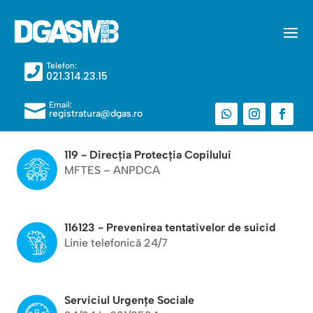
Telefon:

021.314.23.15
Email:

registratura@dgas.ro
119 - Direcția Protecția Copilului
MFTES – ANPDCA
116123 - Prevenirea tentativelor de suicid
Linie telefonică 24/7
Serviciul Urgențe Sociale