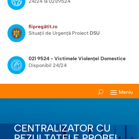
24/24 la 021/9524
fiipregătit.ro
Situații de Urgență Proiect
DSU
021 9524 - Victimele Violenței Domestice
Disponibil 24/24
CENTRALIZATOR CU
REZULTATELE PROBEI