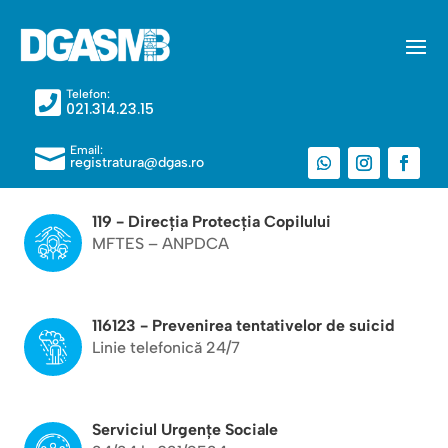
Telefon:

021.314.23.15
Email:

registratura@dgas.ro
119 - Direcția Protecția Copilului
MFTES – ANPDCA
116123 - Prevenirea tentativelor de suicid
Linie telefonică 24/7
Serviciul Urgențe Sociale