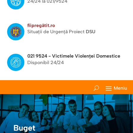
24/24 la 021/9524
fiipregătit.ro
Situații de Urgență Proiect
DSU
021 9524 - Victimele Violenței Domestice
Disponibil 24/24
Buget