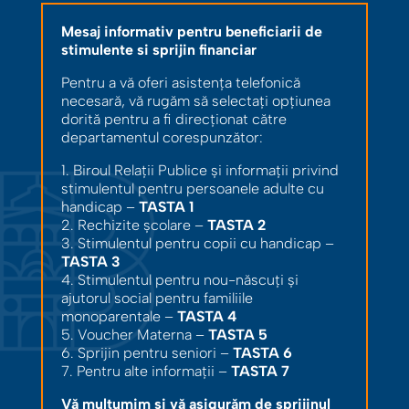
Mesaj informativ pentru beneficiarii de
stimulente si sprijin financiar
Pentru a vă oferi asistența telefonică
necesară, vă rugăm să selectați opțiunea
dorită pentru a fi direcționat către
departamentul corespunzător:
1. Biroul Relații Publice și informații privind
stimulentul pentru persoanele adulte cu
handicap –
TASTA 1
2. Rechizite școlare –
TASTA 2
3. Stimulentul pentru copii cu handicap –
TASTA 3
4. Stimulentul pentru nou-născuți și
ajutorul social pentru familiile
monoparentale –
TASTA 4
5. Voucher Materna –
TASTA 5
6. Sprijin pentru seniori –
TASTA 6
7. Pentru alte informații –
TASTA 7
Vă mulțumim și vă asigurăm de sprijinul