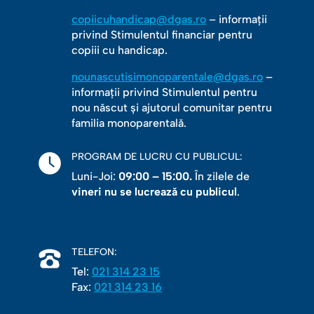
copiicuhandicap@dgas.ro
– informații
privind Stimulentul financiar pentru
copiii cu handicap.
nounascutisimonoparentale@dgas.ro
–
informații privind Stimulentul pentru
nou născut și ajutorul comunitar pentru
familia monoparentală.
PROGRAM DE LUCRU CU PUBLICUL:
Luni-Joi:
09:00 – 15:00.
În zilele de
vineri nu se lucrează cu publicul
.
TELEFON:
Tel:
021 314 23 15
Fax:
021 314 23 16