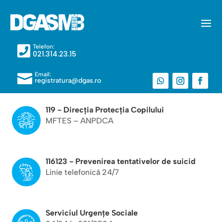
Telefon:

021.314.23.15
Email:

registratura@dgas.ro
119 - Direcția Protecția Copilului
MFTES – ANPDCA
116123 - Prevenirea tentativelor de suicid
Linie telefonică 24/7
Serviciul Urgențe Sociale