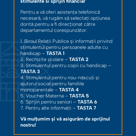
stimulente si sprijin financiar
Pentru a vă oferi asistența telefonică
necesară, vă rugăm să selectați opțiunea
dorită pentru a fi direcționat către
departamentul corespunzător:
1. Biroul Relații Publice și informații privind
stimulentul pentru persoanele adulte cu
handicap –
TASTA 1
2. Rechizite școlare –
TASTA 2
3. Stimulentul pentru copii cu handicap –
TASTA 3
4. Stimulentul pentru nou-născuți și
ajutorul social pentru familiile
monoparentale –
TASTA 4
5. Voucher Materna –
TASTA 5
6. Sprijin pentru seniori –
TASTA 6
7. Pentru alte informații –
TASTA 7
Vă mulțumim și vă asigurăm de sprijinul
nostru!