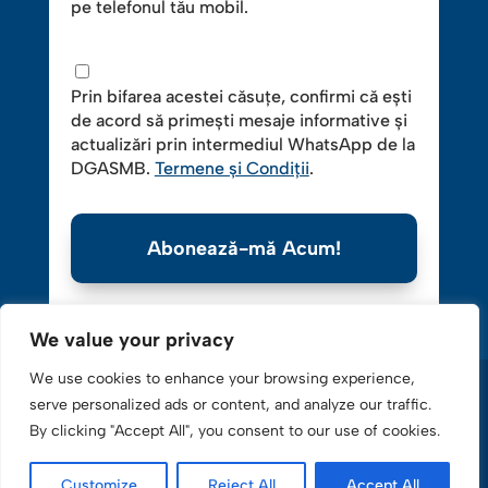
pe telefonul tău mobil.
Prin bifarea acestei căsuțe, confirmi că ești
de acord să primești mesaje informative și
actualizări prin intermediul WhatsApp de la
DGASMB.
Termene și Condiții
.
Abonează-mă Acum!
We value your privacy
We use cookies to enhance your browsing experience,
serve personalized ads or content, and analyze our traffic.
By clicking "Accept All", you consent to our use of cookies.
Copyright © 2016-2025 Direcţia Generală de Asistenţă
Customize
Reject All
Accept All